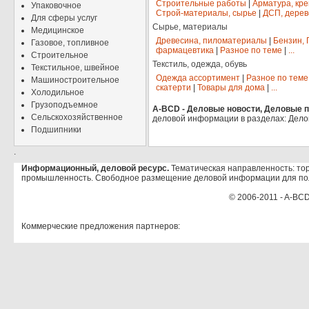
Строительные работы
|
Арматура, кр
Упаковочное
Строй-материалы, сырье
|
ДСП, дерев
Для сферы услуг
Сырье, материалы
Медицинское
Древесина, пиломатериалы
|
Бензин, 
Газовое, топливное
фармацевтика
|
Разное по теме
|
...
Строительное
Текстиль, одежда, обувь
Текстильное, швейное
Одежда ассортимент
|
Разное по теме
Машиностроительное
скатерти
|
Товары для дома
|
...
Холодильное
Грузоподъемное
A-BCD - Деловые новости, Деловые пр
Сельскохозяйственное
деловой информации в разделах: Дело
Подшипники
.
Информационный, деловой ресурс.
Тематическая направленность: тор
промышленность. Свободное размещение деловой информации для по
© 2006-2011 - A-BCD
Коммерческие предложения партнеров: