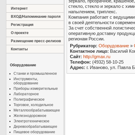
зеркало, прозрачное, крашеное,
стекло, стекло и зеркало с хим
Интернет
напылением, триплекс.
ВХОД/Напоминание пароля
Компания работает с ведущими
в своей деятельности современ
Регистрация
За счет собственной логистич
О проекте
оперативную доставку продукци
регионам России.
Размещение пресс-релизов
Рубрикатор:
Оборудование
»
Контакты
Контактное лицо:
Василий К
Сайт:
http://gmax.ru
Телефон:
(4932) 58-10-25
Оборудование
Адрес:
г. Иваново, ул. Павла 
Станки и промышленное
Инструменты,
оборудование
Приборы измерительные
Лабораторное
Полиграфическое
Торговое, холодильное
Металлообрабатывающее
Железнодорожное
Электротехническое
Деревообрабатывающее
Пищевое оборудование