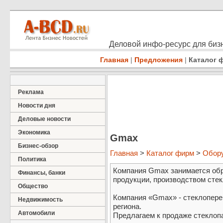
Деловой инфо-ресурс для бизн
Главная
|
Предложения
|
Каталог 
Реклама
Новости дня
Деловые новости
Экономика
Gmax
Бизнес-обзор
Главная
>
Каталог фирм
>
Обор
Политика
Компания Gmax занимается обр
Финансы, банки
продукции, производством стек
Общество
Компания «Gmax» - стеклопер
Недвижимость
региона.
Автомобили
Предлагаем к продаже стеклоп