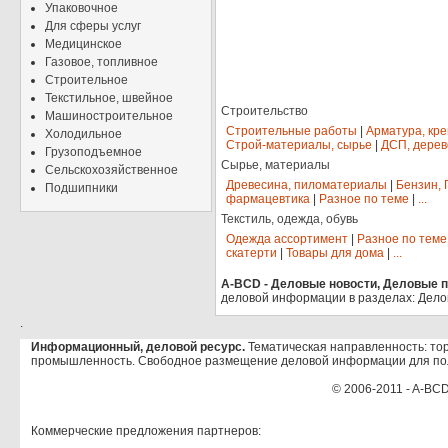
Упаковочное
Для сферы услуг
Медицинское
Газовое, топливное
Строительное
Текстильное, швейное
Строительство
Машиностроительное
Строительные работы
|
Арматура, кр
Холодильное
Строй-материалы, сырье
|
ДСП, дерев
Грузоподъемное
Сырье, материалы
Сельскохозяйственное
Древесина, пиломатериалы
|
Бензин, 
Подшипники
фармацевтика
|
Разное по теме
|
...
Текстиль, одежда, обувь
Одежда ассортимент
|
Разное по теме
скатерти
|
Товары для дома
|
...
A-BCD - Деловые новости, Деловые пр
деловой информации в разделах: Дело
.
Информационный, деловой ресурс.
Тематическая направленность: тор
промышленность. Свободное размещение деловой информации для по
© 2006-2011 - A-BCD
Коммерческие предложения партнеров: