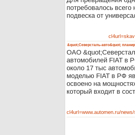
потребовалось всего н
подвеска от универса
cl4url=ska
&quot;Северсталь-авто&quot; планиру
ОАО &quot;Северсталь
автомобилей FIAT в Р
около 17 тыс автомоб
моделью FIAT в РФ яв
освоено на мощностя
который входит в соста
cl4url=www.automen.ru/new