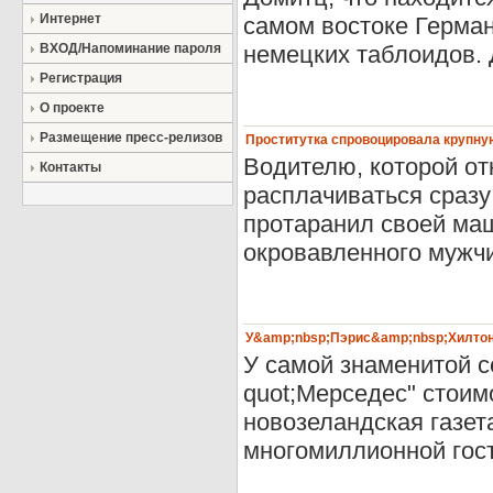
Интернет
самом востоке Герман
ВХОД/Напоминание пароля
немецких таблоидов. 
Регистрация
О проекте
Размещение пресс-релизов
Проститутка спровоцировала крупну
Водителю, которой от
Контакты
расплачиваться сразу
протаранил своей ма
окровавленного мужчин
У&amp;nbsp;Пэрис&amp;nbsp;Хилтон
У самой знаменитой с
quot;Мерседес" стоим
новозеландская газет
многомиллионной гост