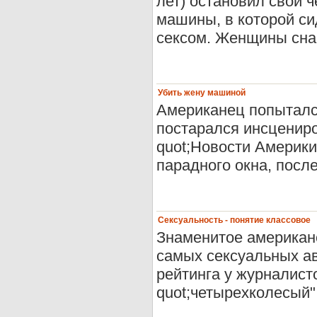
лет) остановил свой 
машины, в которой си
сексом. Женщины снача
Убить жену машиной
Американец попыталс
постарался инсцениро
quot;Новости Америки
парадного окна, после
Сексуальность - понятие классовое
Знаменитое американс
самых сексуальных ав
рейтинга у журналист
quot;четырехколесый" 