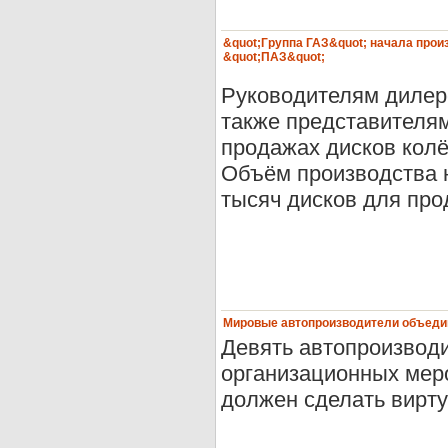
&quot;Группа ГАЗ&quot; начала прои
&quot;ПАЗ&quot;
Руководителям дилерс
также представителя
продажах дисков колёс
Объём производства на
тысяч дисков для прод
Мировые автопроизводители объедин
Девять автопроизводи
организационных меро
должен сделать вирт