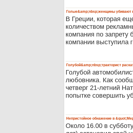
Голые&amp;nbsp;женщины убивают 
В Греции, которая е
количеством рекламн
компания по запрету 
компании выступила г
Голубой&amp;nbsp;тракторист раска
Голубой автомобилист
любовника. Как сообщ
четверг 21-летний На
попытке совершить уби
Непристойное обнажение в &quot;Ме
Около 16.00 в суббо