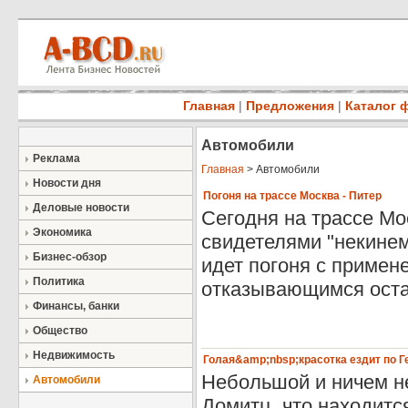
Главная
|
Предложения
|
Каталог 
Автомобили
Реклама
Главная
> Автомобили
Новости дня
Погоня на трассе Москва - Питер
Деловые новости
Сегодня на трассе Мо
Экономика
свидетелями "некине
Бизнес-обзор
идет погоня с примен
Политика
отказывающимся остан
Финансы, банки
Общество
Недвижимость
Голая&amp;nbsp;красотка ездит по 
Небольшой и ничем н
Автомобили
Домитц, что находитс