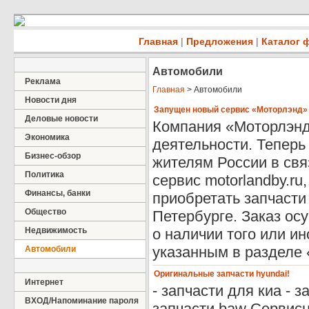
Главная
|
Предложения
|
Каталог 
Автомобили
Реклама
Главная
> Автомобили
Новости дня
Запущен новый сервис «Моторлэнд»
Деловые новости
Компания «Моторлэнд
Экономика
деятельности. Теперь
Бизнес-обзор
жителям России в связ
Политика
сервис motorlandby.r
Финансы, банки
приобретать запчасти 
Общество
Петербурге. Заказ ос
Недвижимость
о наличии того или ин
указанным в разделе 
Автомобили
Оригинальные запчасти hyundai!
Интернет
- запчасти для киа - за
ВХОД/Напоминание пароля
запчасти baw Сервис