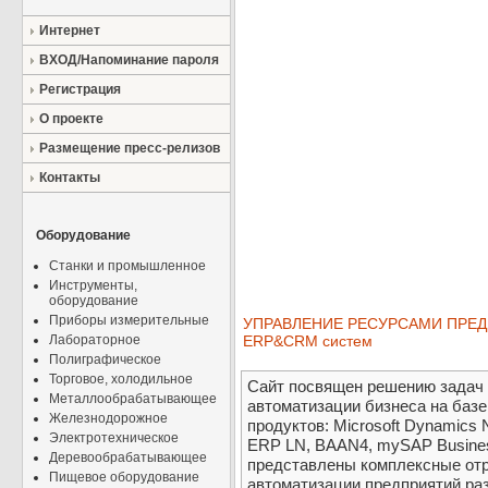
Интернет
ВХОД/Напоминание пароля
Регистрация
О проекте
Размещение пресс-релизов
Контакты
Оборудование
Станки и промышленное
Инструменты,
оборудование
Приборы измерительные
УПРАВЛЕНИЕ РЕСУРСАМИ ПРЕДП
Лабораторное
ERP&CRM систем
Полиграфическое
Торговое, холодильное
Сайт посвящен решению задач 
Металлообрабатывающее
автоматизации бизнеса на баз
Железнодорожное
продуктов: Microsoft Dynamics 
Электротехническое
ERP LN, BAAN4, mySAP Business 
Деревообрабатывающее
представлены комплексные от
Пищевое оборудование
автоматизации предприятий ра