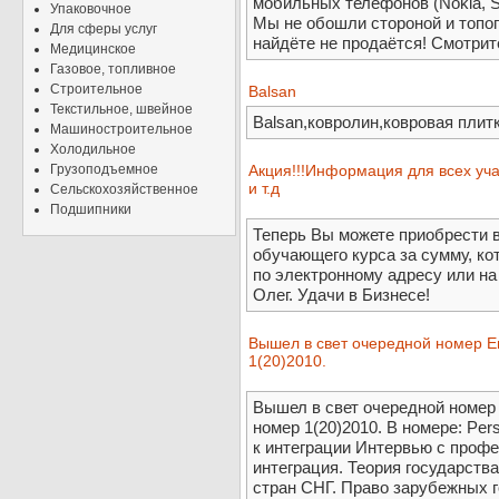
мобильных телефонов (Nokia, Sa
Упаковочное
Мы не обошли стороной и топог
Для сферы услуг
найдёте не продаётся! Смотри
Медицинское
Газовое, топливное
Строительное
Balsan
Текстильное, швейное
Balsan,ковролин,ковровая плит
Машиностроительное
Холодильное
Грузоподъемное
Акция!!!Информация для всех уча
и т.д
Сельскохозяйственное
Подшипники
Теперь Вы можете приобрести 
обучающего курса за сумму, ко
по электронному адресу или на 
Олег. Удачи в Бизнесе!
Вышел в свет очередной номер Е
1(20)2010.
Вышел в свет очередной номер
номер 1(20)2010. В номере: Pe
к интеграции Интервью с проф
интеграция. Теория государств
стран СНГ. Право зарубежных г