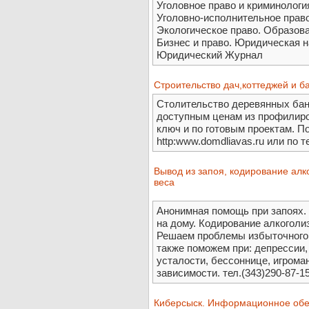
Уголовное право и криминологи
Уголовно-исполнительное право
Экологическое право. Образова
Бизнес и право. Юридическая 
Юридический Журнал
Строительство дач,коттеджей и ба
Столительство деревянных бан
доступным ценам из профилиро
ключ и по готовым проектам. П
http:www.domdliavas.ru или по т
Вывод из запоя, кодирование алк
веса
Анонимная помощь при запоях.
на дому. Кодирование алкоголи
Решаем проблемы избыточного 
также поможем при: депрессии, 
усталости, бессоннице, игроман
зависимости. тел.(343)290-87-1
Киберсыск. Информационное об