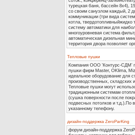
соток., конференц-залкинотеатр
турецкая баня, бассейн 8x4), 
со своим санузлом каждый, 2 
коммуникации (три вида систем
котла, твердотопливныйжидко т
систему автоматики для наибо
многоуровневая система фильт
автоматическая дизельная мини
территория двора позволяет ор
Тепловые пушки
Компания ООО 'Контурс-СДМ' п
пушки фирм Master, OKlima, Miza
идеальное оборудование для с
производственных, складских и
Тепловые пушки могут использо
традиционным системам отоплен
(сушка поверхности после покр
подвесных потолков и т.д.).По
указанному телефону.
дизайн-поддержка ZeroParKing
форум дизайн-поддержка ZeroPa