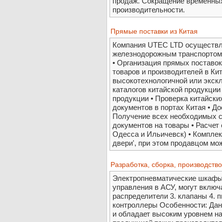
продаж. Сокращение временных
производительности.
Прямые поставки из Китая
Компания UTEC LTD осуществля
железнодорожным транспортом 
• Организация прямых поставок
товаров и производителей в Кит
высокотехнологичной или экск
каталогов китайской продукции
продукции • Проверка китайск
документов в портах Китая • До
Получение всех необходимых 
документов на товары • Расчет 
Одесса и Ильичевск) • Комплек
двери', при этом продавцом мо
Разработка, сборка, производст
Электропневматические шкафы
управления в АСУ, могут включа
распределители 3. клапаны 4. 
контроллеры Особенности: Дан
и обладает высоким уровнем на