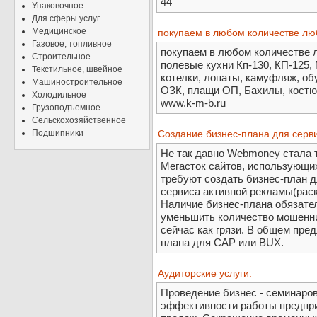
44
Упаковочное
Для сферы услуг
Медицинское
покупаем в любом количестве л
Газовое, топливное
покупаем в любом количестве 
Строительное
полевые кухни Кп-130, КП-125,
Текстильное, швейное
котелки, лопаты, камуфляж, обу
Машиностроительное
ОЗК, плащи ОП, Бахилы, костюм
Холодильное
www.k-m-b.ru
Грузоподъемное
Сельскохозяйственное
Подшипники
Создание бизнес-плана для серви
Не так давно Webmoney стала т
Мегасток сайтов, использующи
требуют создать бизнес-план 
сервиса активной рекламы(раск
Наличие бизнес-плана обязател
уменьшить количество мошенни
сейчас как грязи. В общем пре
плана для САР или BUX.
Аудиторские услуги.
Проведение бизнес - семинаро
эффективности работы предпри