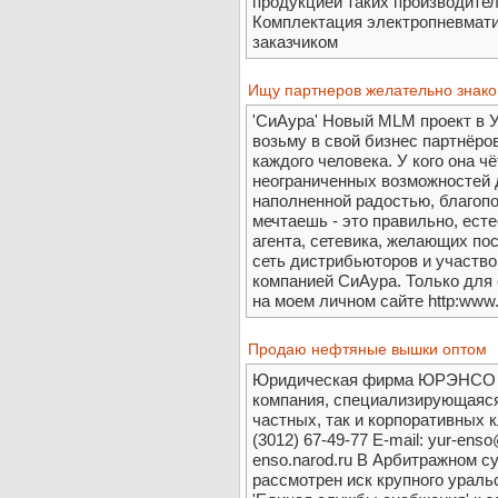
продукцией таких производител
Комплектация электропневмати
заказчиком
Ищу партнеров желательно знако
'СиАура' Новый MLM проект в У
возьму в свой бизнес партнёров 
каждого человека. У кого она чёт
неограниченных возможностей д
наполненной радостью, благопо
мечтаешь - это правильно, ест
агента, сетевика, желающих п
сеть дистрибьюторов и участво
компанией СиАура. Только для 
на моем личном сайте http:www.c
Продаю нефтяные вышки оптом
Юридическая фирма ЮРЭНСО —
компания, специализирующаяся
частных, так и корпоративных к
(3012) 67-49-77 E-mail: yur-ens
enso.narod.ru В Арбитражном с
рассмотрен иск крупного урал