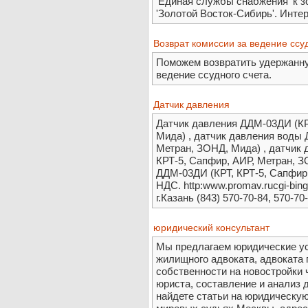
'Единая службы снабжения' к
'Золотой Восток-Сибирь'. Инте
Возврат комиссии за ведение ссу
Поможем возвратить удержанну
ведение ссудного счета.
Датчик давления
Датчик давления ДДМ-03ДИ (КР
Мида) , датчик давления воды 
Метран, ЗОНД, Мида) , датчик
КРТ-5, Сапфир, АИР, Метран, З
ДДМ-03ДИ (КРТ, КРТ-5, Сапфир,
НДС. http:www.promav.rucgi-b
г.Казань (843) 570-70-84, 570-70
юридический консультант
Мы предлагаем юридические ус
жилищного адвоката, адвоката 
собственности на новостройки ч
юриста, составление и анализ д
найдете статьи на юридическу