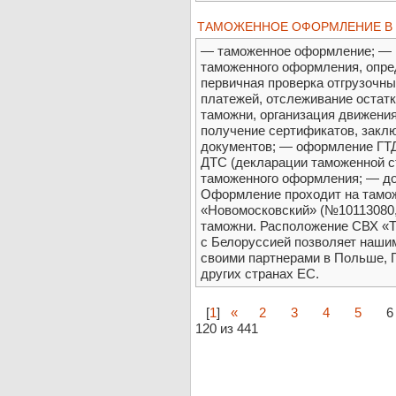
ТАМОЖЕННОЕ ОФОРМЛЕНИЕ В
— таможенное оформление; — 
таможенного оформления, опре
первичная проверка отгрузочн
платежей, отслеживание остатк
таможни, организация движения
получение сертификатов, закл
документов; — оформление ГТД
ДТС (декларации таможенной с
таможенного оформления; — до
Оформление проходит на тамож
«Новомосковский» (№10113080,
таможни. Расположение СВХ «Тр
с Белоруссией позволяет наши
своими партнерами в Польше, Г
других странах ЕС.
[
1
]
«
2
3
4
5
6
120 из 441