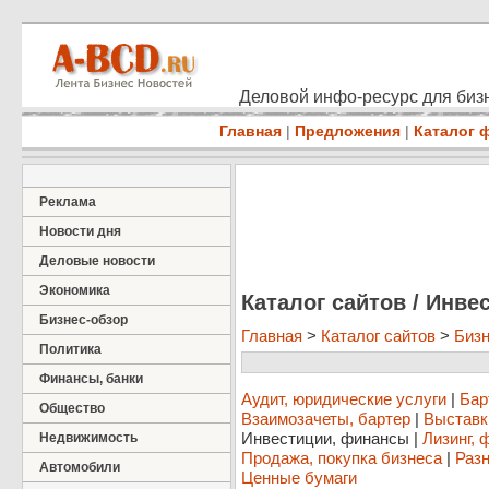
Деловой инфо-ресурс для бизн
Главная
|
Предложения
|
Каталог 
Реклама
Новости дня
Деловые новости
Экономика
Каталог сайтов / Инв
Бизнес-обзор
Главная
>
Каталог сайтов
>
Бизн
Политика
Финансы, банки
Аудит, юридические услуги
|
Бар
Общество
Взаимозачеты, бартер
|
Выставк
Инвестиции, финансы
|
Лизинг, 
Недвижимость
Продажа, покупка бизнеса
|
Разн
Автомобили
Ценные бумаги