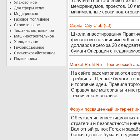
Услуги по составлению бизнес
Упаковочное
меморандумов, проектов. 10 ле
Для сферы услуг
минимальные сроки подготовки
Медицинское
Газовое, топливное
Строительное
Capital City Club (c3)
Текстильное, швейное
Школа инвестирования Практич
Машиностроительное
финансово-независимым Как со
Холодильное
долларов всего за 20 следова
Грузоподъемное
бумаги Операции с недвижимос
Сельскохозяйственное
Подшипники
Market Profit.Ru - Технический ан
На сайте рассматриваются вопр
трейдинга. Ценные бумаги, тор
и торговые идеи. Правила торг
Справочные материалы и инстру
техническом анализе.
Форум посвященный интернет ин
Обсуждение инвестиционных пр
стратегии и безопастности инв
Валютный рынок Forex и зарабо
банки, ценные бумаги, недвиж