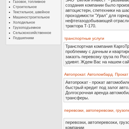
Газовое, топливное
создания компании было произ
Строительное
автоцистерн, спетехники на ш
Текстильное, швейное
проходимости "Урал" для горн
Машиностроительное
нефтегазодобывающей отрасли ,
Холодильное
трактора Т-170.
Грузоподъемное
Сельскохозяйственное
Подшипники
транспортные услуги
Транспортная компания КаргоТ
проблемму с дачным и квартир
заказть перевозку груза по Рос
удивят. Ждем Вас на нашем сай
Автопрокат. Автоломбард. Прокат
Автопрокат - прокат автомобил
быстрый кредит под залог авто
Долгосрочная аренда автомобил
трансферы.
перевозки, автоперевозки, грузоп
перевозки, автоперевозки, груз
компании