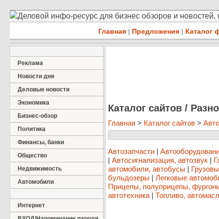
Деловой инфо-ресурс для бизнес обзоров и новостей,
Главная
|
Предложения
|
Каталог 
Реклама
Новости дня
Деловые новости
Экономика
Каталог сайтов / Разн
Бизнес-обзор
Главная
>
Каталог сайтов
>
Авт
Политика
Финансы, банки
Автозапчасти
|
Автооборудовани
Общество
|
Автосигнализация, автозвук
|
Г
автомобили, автобусы
|
Грузовы
Недвижимость
бульдозеры
|
Легковые автомоб
Автомобили
Прицепы, полуприцепы, фургон
автотехника
|
Топливо, автомасл
Интернет
ВХОД/Напоминание пароля