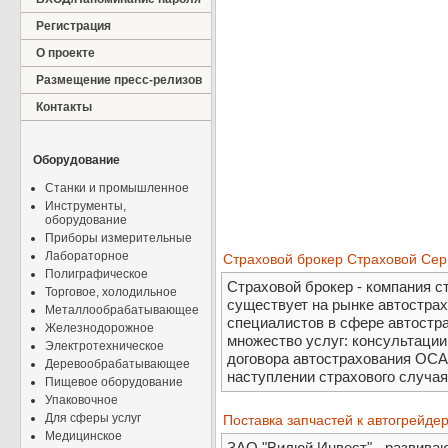
Регистрация
О проекте
Размещение пресс-релизов
Контакты
Оборудование
Станки и промышленное
Инструменты,
оборудование
Приборы измерительные
Лабораторное
Страховой брокер Страховой Серв
Полиграфическое
Страховой брокер - компания с
Торговое, холодильное
существует на рынке автостра
Металлообрабатывающее
специалистов в сфере автостр
Железнодорожное
множество услуг: консультаци
Электротехническое
договора автострахования ОСА
Деревообрабатывающее
наступлении страхового случая
Пищевое оборудование
Упаковочное
Для сферы услуг
Поставка запчастей к автогрейде
Медицинское
ЗАО "Вилюй Инвест" - развива