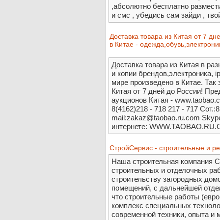
,абсолютно бесплатно размести
и смс , убедись сам зайди , твой
Доставка товара из Китая от 7 д
в Китае - одежда,обувь,электроник
Доставка товара из Китая в р
и копии брендов,электроника, ip
мире произведено в Китае. Так
Китая от 7 дней до России! Пре
аукционов Китая - www.taobao.co
8(4162)218 - 718 217 - 717 Сот.:
mail:zakaz@taobao.ru.com Skype
интернете: WWW.TAOBAO.RU
СтройСервис - строительные и р
Наша строительная компания С
строительных и отделочных раб
строительству загородных домо
помещений, с дальнейшей отде
что строительные работы (евро
комплекс специальных техноло
современной техники, опыта и 