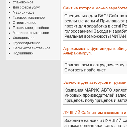
Упаковочное
Для сферы услуг
Сайт на котором можно заработать
Медицинское
Специально для ВАС! Сайт на к
Газовое, топливное
реальные деньги! Приглашают 
Строительное
проэкт для заработка в сети! 
Текстильное, швейное
голосованием! Заходи и зарабат
Машиностроительное
Реальная возможность! ЧИТ
Холодильное
Грузоподъемное
Сельскохозяйственное
Агрохимикаты фунгициды гербиц
Альфахимгруп.
Подшипники
Приглашаем к сотрудничеству 
Смотреть прайс лист
Запчасти для автобусов и грузови
Компания МАРИС АВТО являетс
мировых производителей запас
прицепов, полуприцепов и авто
ЛУЧШИЙ Сайт интим знакомств и н
Заходите на новый ЛУЧШИЙ сайт 
а также социальная сеть , чат ,