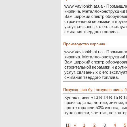
www.Vavilonkh.at.ua - Промышл
кирпича. Металлоконструкции!
Вам широкий спектр оборудован
строительной керамики и други
услуг, связанных с его эксплуа
сжигания твердого топлива.
Производство кирпича
www.Vavilonkh.at.ua - Промышл
кирпича. Металлоконструкции!
Вам широкий спектр оборудован
строительной керамики и други
услуг, связанных с его эксплуа
сжигания твердого топлива.
Покупка шин бу | покупаю шины б
Куплю шины R13 R 14 R 15 R 16
производства, летние, зимние, 
протектора или 50% износа, выв
куплю диски, частник, не контор
[
1
]
«
1
2
3
4
5