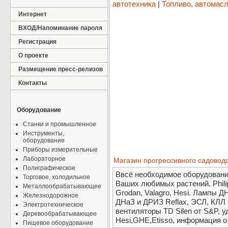
автотехника
|
Топливо, автомасл
Интернет
ВХОД/Напоминание пароля
Регистрация
О проекте
Размещение пресс-релизов
Контакты
Оборудование
Станки и промышленное
Инструменты,
оборудование
Приборы измерительные
Лабораторное
Магазин прогрессивного садовод
Полиграфическое
Ввсё необходимое оборудован
Торговое, холодильное
Ваших любимых растений. Philips
Металлообрабатывающее
Grodan, Valagro, Hesi. Лампы Д
Железнодорожное
ДНаЗ и ДРИЗ Reflax, ЭСЛ, КЛЛ 
Электротехническое
вентиляторы TD Silen от S&P, уд
Деревообрабатывающее
Hesi,GHE,Etisso, информация 
Пищевое оборудование