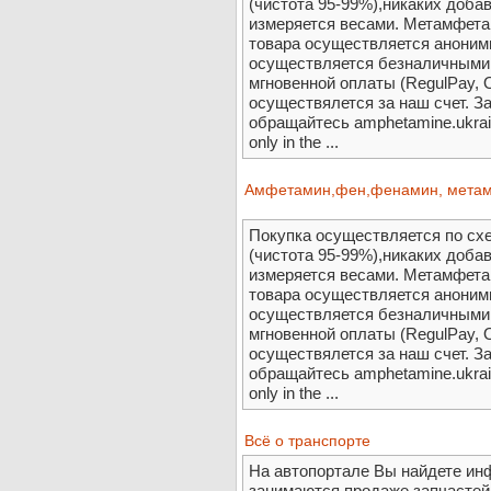
(чистота 95-99%),никаких доба
измеряется весами. Метамфета
товара осуществляется анонимн
осуществляется безналичными
мгновенной оплаты (RegulPay,
осуществялется за наш счет. 
обращайтесь amphetamine.ukrai
only in the ...
Амфетамин,фен,фенамин, метамф
Покупка осуществляется по сх
(чистота 95-99%),никаких доба
измеряется весами. Метамфета
товара осуществляется анонимн
осуществляется безналичными
мгновенной оплаты (RegulPay,
осуществялется за наш счет. 
обращайтесь amphetamine.ukrai
only in the ...
Всё о транспорте
На автопортале Вы найдете ин
занимаются продаже запчастей