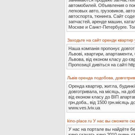
автомобилей. Объявления о по
легковых авто, грузовиков, авт
автоспорта, тюнинга. Сайт сод
запчастей, аренде машин, ката
Москве и Санкт-Петербурге. То
Заходьте на сайт оренди квартир у
Наша компанія пропонує довгот
Львові, квартири, апартаменти,
Львова, від економ класу до єв
Пропозиції дивіться на сайті http
Львів оренда подобова, довготрив
Оренда квартир, житла, будинкі
довготривала, на місяць, на до
від економ класу до ВІП апартам
грн.доба., від 1500 грн.місяць д
www.ves.lviv.ua
kino-place.ru У нас вы сможете с
У нас на портале вы найдёте б
кино,скачать кино 2010,очень 