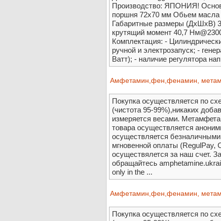
Производство: ЯПОНИЯ! Основн
поршня 72x70 мм Обьем масла 1
Габаритные размеры (ДхШхВ) 
крутящий момент 40,7 Нм@2300
Комплектация: - Цилиндрически
ручной и электрозапуск; - генер
Ватт); - наличие регулятора на
Амфетамин,фен,фенамин, метамф
Покупка осуществляется по сх
(чистота 95-99%),никаких доба
измеряется весами. Метамфета
товара осуществляется анонимн
осуществляется безналичными
мгновенной оплаты (RegulPay,
осуществялется за наш счет. 
обращайтесь amphetamine.ukrai
only in the ...
Амфетамин,фен,фенамин, метамф
Покупка осуществляется по сх