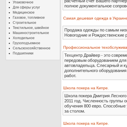
расчетный счет Вашего партнер
Упаковочное
полное документальное сопрово
Для сферы услуг
Медицинское
Газовое, топливное
Самая дешевая одежда в Украине
Строительное
Текстильное, швейное
Продажа одежды по самым низ
Машиностроительное
Новогодние и Рождественские 
Холодильное
Грузоподъемное
Профессиональное техобслужива
Сельскохозяйственное
Подшипники
Техцентр Драйвер - это совре
передовым оборудованием для 
автовладельца. Слесарный и ку
дополнительного оборудования
работ.
Школа покера на Кипре.
Школа покера Дмитрия Лесного
2011 год. Численность группы о
обучения 800 евро. Способные у
за столом.
Школа покера на Кипре.