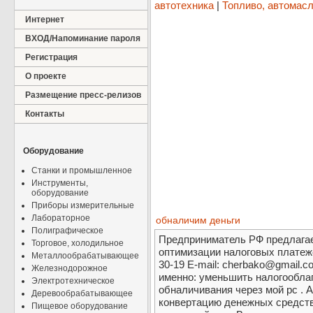
автотехника
|
Топливо, автомасл
Интернет
ВХОД/Напоминание пароля
Регистрация
О проекте
Размещение пресс-релизов
Контакты
Оборудование
Станки и промышленное
Инструменты,
оборудование
Приборы измерительные
Лабораторное
обналичим деньги
Полиграфическое
Предприниматель РФ предлагае
Торговое, холодильное
оптимизации налоговых платеже
Металлообрабатывающее
30-19 E-mail: cherbako@gmail.
Железнодорожное
именно: уменьшить налогообла
Электротехническое
обналичивания через мой рс . А
Деревообрабатывающее
конвертацию денежных средств
Пищевое оборудование