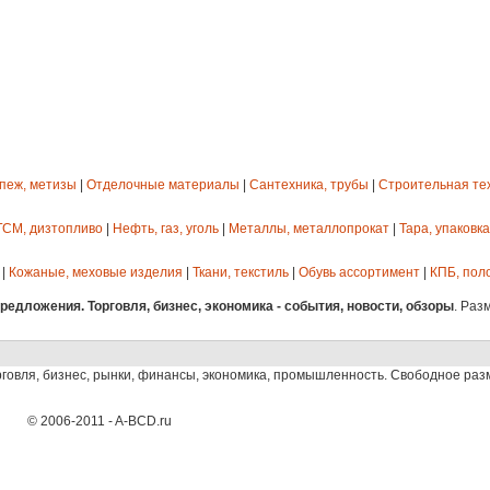
епеж, метизы
|
Отделочные материалы
|
Сантехника, трубы
|
Строительная те
ГСМ, дизтопливо
|
Нефть, газ, уголь
|
Металлы, металлопрокат
|
Тара, упаковка
|
Кожаные, меховые изделия
|
Ткани, текстиль
|
Обувь ассортимент
|
КПБ, пол
едложения. Торговля, бизнес, экономика - события, новости, обзоры
. Раз
рговля, бизнес, рынки, финансы, экономика, промышленность. Свободное ра
© 2006-2011 - A-BCD.ru