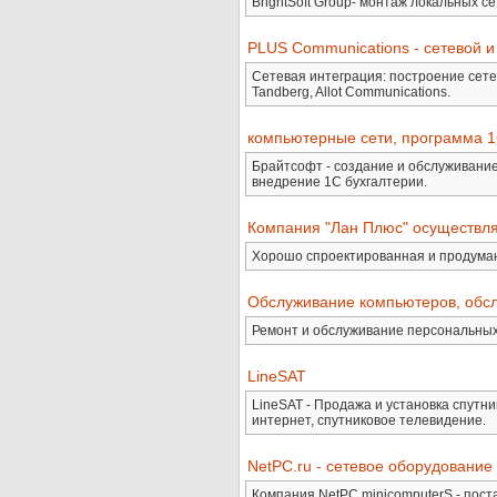
BrightSoft Group- монтаж локальных с
PLUS Communications - сетевой и
Сетевая интеграция: построение сетей 
Tandberg, Allot Communications.
компьютерные сети, программа 1С
Брайтсофт - создание и обслуживание
внедрение 1С бухгалтерии.
Компания "Лан Плюс" осуществля
Хорошо спроектированная и продуман
Обслуживание компьютеров, обсл
Ремонт и обслуживание персональных
LineSAT
LineSAT - Продажа и установка спутн
интернет, спутниковое телевидение.
NetPC.ru - сетевое оборудование
Компания NetPC minicomputerS - пост