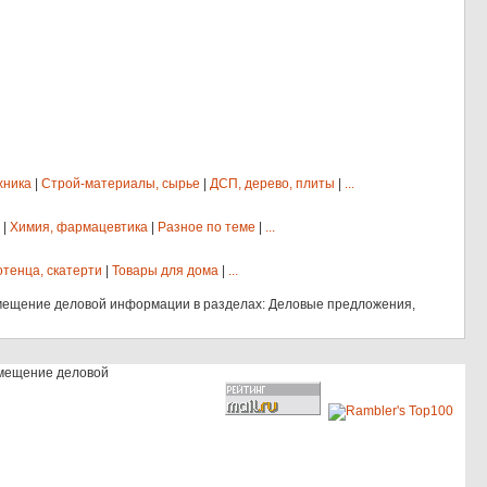
хника
|
Строй-материалы, сырье
|
ДСП, дерево, плиты
|
...
|
Химия, фармацевтика
|
Разное по теме
|
...
отенца, скатерти
|
Товары для дома
|
...
мещение деловой информации в разделах: Деловые предложения,
змещение деловой