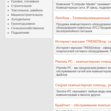
Газовое, топливное
Компания "Computer Master" занимае
Строительное
Компьютерные сети, IP связь, подключ
Текстильное, швейное
Машиностроительное
ЛексКом - Телекомуникационные
Холодильное
Грузоподъемное
Продажа компьютерного оборудования
оборудования (офисные АТС) Продажа
Сельскохозяйственное
бесперебойного питания.
Подшипники
Интернет-магазин TRENDShop: с
Интернет-магазин TRENDshop - офици
покупателей сетевого оборудования.
Planeta PC - компьютерная помощ
Planeta PC - мы предлагаем ремонт к
обслуживание сетей или компьютеров
файлов
Скорая компьютерная помощь, р
Service-PC оказывает любые виды ко
компьютерами и многое другое.
Брайтнет - обслуживание компьют