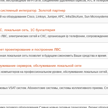
етей, беспроводные Wi-Fi сети, соединение удаленных офисов, АТС и телефон
 системный интегратор. Золотой партнер
на оборудовании Cisco, Linksys, Juniper, APC, InfraStruXure, Sun Microsystems
, локальная сеть, 1С бухгалтерия
 ЛВС, электрических сетей и СКС, организация ip телефонии, сопровождение
ет проектирование и построение ЛВС.
ная локальная сеть позволит в будущем сэкономить Ваши средства и время.
уживание серверов, обслуживание локальной сети
 компьютеров на профессиональном уровне, обслуживание локальных сетей,
иковых VSAT систем. Абонентские системы, системы коллективного приема. С
авка сетевого оборудования Самые новые сетевые технологии. Лизинг обору