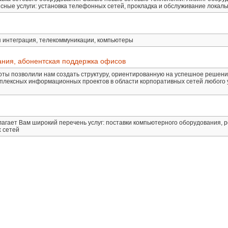
сные услуги: установка телефонных сетей, прокладка и обслуживание локаль
ая интеграция, телекоммуникации, компьютеры
пания, абонентская поддержка офисов
боты позволили нам создать структуру, ориентированную на успешное решен
плексных информационных проектов в области корпоративных сетей любого 
гает Вам широкий перечень услуг: поставки компьютерного оборудования, р
х сетей