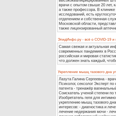
высококвалифицированных шта
врачи с опытом свыше 20 лет, 
а также профессора. В клиник
исследований, есть круглосут
отделением и собственная слу
Московской области, представл
также лицензированный аптечны
ЭпидИнфо.ру - всё о COVID-19 и
Самая свежая и актуальная ин
современных пандемиях в Росс
российская и мировая статисти
что должен знать каждый, чтоб
Укрепление мышц тазового дна у
Лазута Галина Сергеевна - врач
Психолог, сексолог Эксперт по
патента - тренажёр вагинальны
Соискатель ученой степени по 
Изобретатель геля для интимной
укреплению мышц тазового дн
интересов: - диагностика и леч
лечение недержания мочи - леч