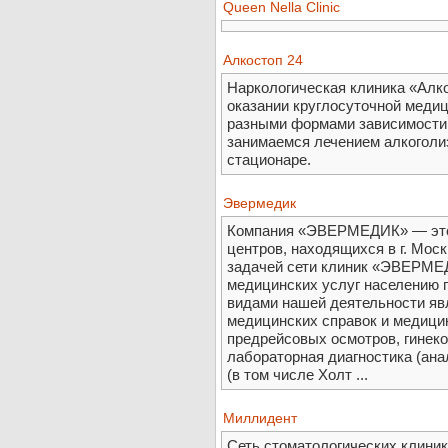
Queen Nella Clinic
Алкостоп 24
Наркологическая клиника «Алк
оказании круглосуточной меди
разными формами зависимости 
занимаемся лечением алкоголиз
стационаре.
Эвермедик
Компания «ЭВЕРМЕДИК» — это
центров, находящихся в г. Мос
задачей сети клиник «ЭВЕРМЕ
медицинских услуг населению
видами нашей деятельности яв
медицинских справок и медици
предрейсовых осмотров, гинеко
лабораторная диагностика (анал
(в том числе Холт ...
Миллидент
Сеть стоматологических клини