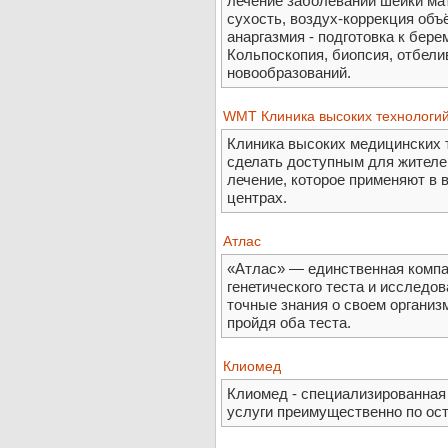
лечение заболеваний шейки мат
сухость, воздух-коррекция объ
анаргазмия - подготовка к бер
Кольпоскопия, биопсия, отбели
новообразований.
WMT Клиника высоких технологи
Клиника высоких медицинских 
сделать доступным для жителей
лечение, которое применяют в
центрах.
Атлас
«Атлас» — единственная компа
генетического теста и исследо
точные знания о своем организ
пройдя оба теста.
Клиомед
Клиомед - специализированная
услуги преимущественно по ост