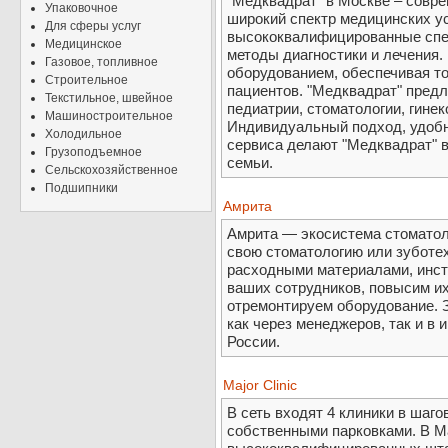
"Медквадрат" в Москве – совр
Упаковочное
широкий спектр медицинских ус
Для сферы услуг
высококвалифицированные сп
Медицинское
методы диагностики и лечения
Газовое, топливное
оборудованием, обеспечивая т
Строительное
пациентов. "Медквадрат" предла
Текстильное, швейное
педиатрии, стоматологии, гинек
Машиностроительное
Индивидуальный подход, удобн
Холодильное
сервиса делают "Медквадрат" 
Грузоподъемное
семьи.
Сельскохозяйственное
Подшипники
Амрита
Амрита — экосистема стоматол
свою стоматологию или зуботе
расходными материалами, инст
ваших сотрудников, повысим и
отремонтируем оборудование. 
как через менеджеров, так и в 
России.
Major Clinic
В сеть входят 4 клиники в шаго
собственными парковками. В Maj