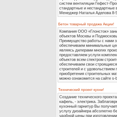
систем вентиляции Гефест-Пр
стандартные и нестандартные 
Менеджер Наталья Аделова 8-9
Бетон товарный продажа Акции!
Компания ООО «Глонсток» зан
объектов Москвы и Подмосковь
Преимущество работы с нами з
обеспечиваем минимальные це
являясь дилерами многих прои
предоставляем услуги комплек
объектов всем спектром строи
обеспечиваем свои строящиеся
строителей и с удовольствием
приобретения строительных ма
можно ознакомится на сайте s-b
Технический проект кухни!
Создание технического проекта Ва
кафель, - электрика. Заблаговр
кухонный гарнитур Вы получаете 
услугу дизайнера абсолютно бе
удобной цены при изготовлении