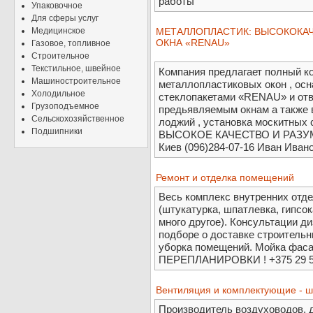
работы
Упаковочное
Для сферы услуг
Медицинское
МЕТАЛЛОПЛАСТИК: ВЫСОКОКА
ОКНА «RENAU»
Газовое, топливное
Строительное
Текстильное, швейное
Компания предлагает полный ко
Машиностроительное
металлопластиковых окон , о
Холодильное
стеклопакетами «RENAU» и от
Грузоподъемное
предьявляемым окнам а также 
Сельскохозяйственное
лоджий , установка москитных 
Подшипники
ВЫСОКОЕ КАЧЕСТВО И РАЗУМ
Киев (096)284-07-16 Иван Иван
Ремонт и отделка помещений
Весь комплекс внутренних отд
(штукатурка, шпатлевка, гипсока
много другое). Консультации д
подборе о доставке строитель
уборка помещений. Мойка фас
ПЕРЕПЛАНИРОВКИ ! +375 29 5
Вентиляция и комплектующие - ш
Производитель воздуховодов, 