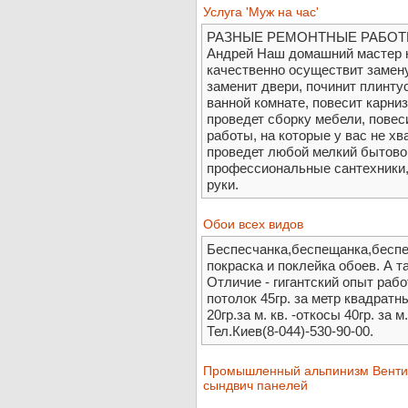
Услуга 'Муж на час'
РАЗНЫЕ РЕМОНТНЫЕ РАБОТЫ П
Андрей Наш домашний мастер на
качественно осуществит замену
заменит двери, починит плинтус
ванной комнате, повесит карниз
проведет сборку мебели, повес
работы, на которые у вас не хв
проведет любой мелкий бытово
профессиональные сантехники, 
руки.
Обои всех видов
Беспесчанка,беспещанка,беспе
покраска и поклейка обоев. А та
Отличие - гигантский опыт раб
потолок 45гр. за метр квадратн
20гр.за м. кв. -откосы 40гр. за м
Тел.Киев(8-044)-530-90-00.
Промышленный альпинизм Венти
сындвич панелей