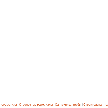
епеж, метизы
|
Отделочные материалы
|
Сантехника, трубы
|
Строительная те