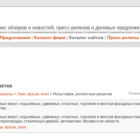
ес обзоров и новостей, пресс-релизов и деловых предлож
Предложения
|
Каталог фирм
|
Каталог сайтов
|
Пресс-релизы
шетки
Размещ
териалы
>
Лаки, краски, клеи
> Рольставни, роллетные решетки
ных ворот, подъемных, сдвижных, откатных, торговля и монтаж фасадных па
ер ...
ных ворот, подъемных, сдвижных, откатных, торговля и монтаж фасадных па
ерегородок, стеклянных дверей, автоматики. Москва и юг области.
и, краски, клеи