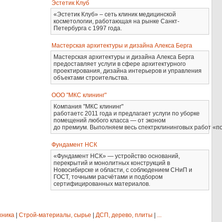
Эстетик Клуб
«Эстетик Клуб» – сеть клиник медицинской
косметологии, работающая на рынке Санкт-
Петербурга с 1997 года.
Мастерская архитектуры и дизайна Алекса Берга
Мастерская архитектуры и дизайна Алекса Берга
предоставляет услуги в сфере архитектурного
проектирования, дизайна интерьеров и управления
объектами строительства.
ООО "МКС клининг"
Компания "МКС клининг"
работаетс 2011 года и предлагает услуги по уборке
помещений любого класса — от эконом
до премиум. Выполняем весь спектрклининговых работ «по
Фундамент НСК
«Фундамент НСК» — устройство оснований,
перекрытий и монолитных конструкций в
Новосибирске и области, с соблюдением СНиП и
ГОСТ, точными расчётами и подбором
сертифицированных материалов.
хника
|
Строй-материалы, сырье
|
ДСП, дерево, плиты
|
...