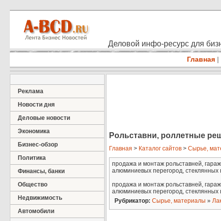
Деловой инфо-ресурс для бизн
Главная
|
Реклама
Новости дня
Деловые новости
Экономика
Рольставни, роллетные ре
Бизнес-обзор
Главная
>
Каталог сайтов
>
Сырье, ма
Политика
продажа и монтаж рольставней, гараж
алюминиевых перегород, стеклянных п
Финансы, банки
Общество
продажа и монтаж рольставней, гараж
алюминиевых перегород, стеклянных п
Недвижимость
Рубрикатор:
Сырье, материалы
»
Лак
Автомобили