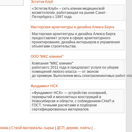
Эстетик Клуб
«Эстетик Клуб» – сеть клиник медицинской
косметологии, работающая на рынке Санкт-
Петербурга с 1997 года.
Мастерская архитектуры и дизайна Алекса Берга
Мастерская архитектуры и дизайна Алекса Берга
предоставляет услуги в сфере архитектурного
проектирования, дизайна интерьеров и управления
объектами строительства.
ООО "МКС клининг"
Компания "МКС клининг"
работаетс 2011 года и предлагает услуги по уборке
помещений любого класса — от эконом
до премиум. Выполняем весь спектрклининговых работ «по
Фундамент НСК
«Фундамент НСК» — устройство оснований,
перекрытий и монолитных конструкций в
Новосибирске и области, с соблюдением СНиП и
ГОСТ, точными расчётами и подбором
сертифицированных материалов.
хника
|
Строй-материалы, сырье
|
ДСП, дерево, плиты
|
...