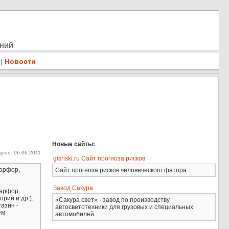
ений
|
Новости
Новые сайты:
ено: 06.06.2011
gisriski.ru Сайт прогноза рисков
фарфор,
Сайт прогноза рисков человеческого фатора
Завод Сакура
фарфор,
рии и др.).
«Сакура свет» - завод по производству
азин -
автосветотехники для грузовых и специальных
ем
автомобилей.