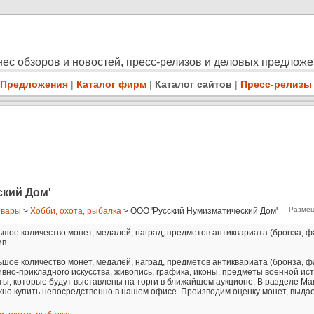
ес обзоров и новостей, пресс-релизов и деловых предлож
Предложения
|
Каталог фирм
|
Каталог сайтов
|
Пресс-релизы
ский Дом'
Размещ
овары
>
Хобби, охота, рыбалка
> ООО 'Русский Нумизматический Дом'
шое количество монет, медалей, наград, предметов антиквариата (бронза, 
 ...
шое количество монет, медалей, наград, предметов антиквариата (бронза, 
но-прикладного искусства, живопись, графика, иконы, предметы военной исто
ты, которые будут выставлены на торги в ближайшем аукционе. В разделе Маг
но купить непосредственно в нашем офисе. Производим оценку монет, выда