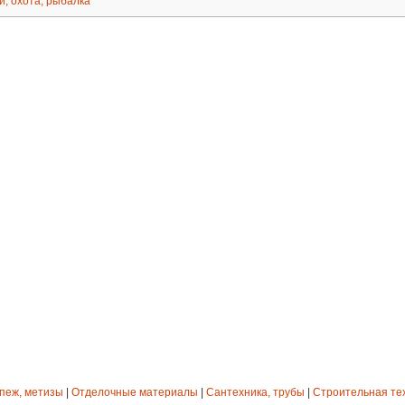
и, охота, рыбалка
епеж, метизы
|
Отделочные материалы
|
Сантехника, трубы
|
Строительная те