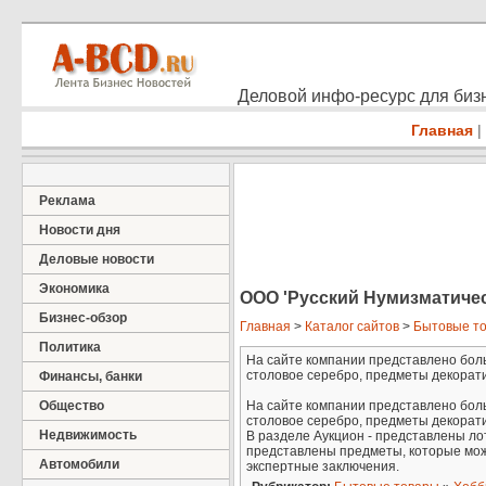
Деловой инфо-ресурс для бизн
Главная
|
Реклама
Новости дня
Деловые новости
Экономика
ООО 'Русский Нумизматиче
Бизнес-обзор
Главная
>
Каталог сайтов
>
Бытовые т
Политика
На сайте компании представлено боль
столовое серебро, предметы декоратив
Финансы, банки
Общество
На сайте компании представлено боль
столовое серебро, предметы декоратив
Недвижимость
В разделе Аукцион - представлены ло
представлены предметы, которые мож
Автомобили
экспертные заключения.