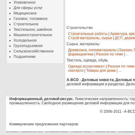
Упаковочное
Для сферы услуг
Медицинское
Газовое, топливное
Строительное
Строительство
Текстильное, швейное
Строительные работы
|
Арматура, кр
Машиностроительное
Строй-материалы, сырье
|
ДСП, дерев
Холодильное
Сырье, материалы
Грузоподъемное
Древесина, пиломатериалы
|
Бензин, 
Сельскохозяйственное
фармацевтика
|
Разное по теме
|
...
Подшипники
Текстиль, одежда, обувь
Одежда ассортимент
|
Разное по теме
скатерти
|
Товары для дома
|
...
A-BCD - Деловые новости, Деловые пр
деловой информации в разделах: Дело
.
Информационный, деловой ресурс.
Тематическая направленность: тор
промышленность. Свободное размещение деловой информации для по
© 2006-2011 - A-BCD
Коммерческие предложения партнеров: