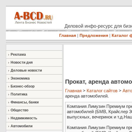
Деловой инфо-ресурс для бизн
Главная
|
Предложения
|
Каталог 
Реклама
Новости дня
Деловые новости
Экономика
Прокат, аренда автом
Бизнес-обзор
Главная
>
Каталог сайтов
>
Авт
Политика
аренда автомобилей.
Финансы, банки
Компания Лимузин Премиум пре
Общество
автомобилей (БМВ, Крайслер 3
выпускных, вечеринок и т.д.Наш 
Недвижимость
Автомобили
Компания Лимузин Премиум пре