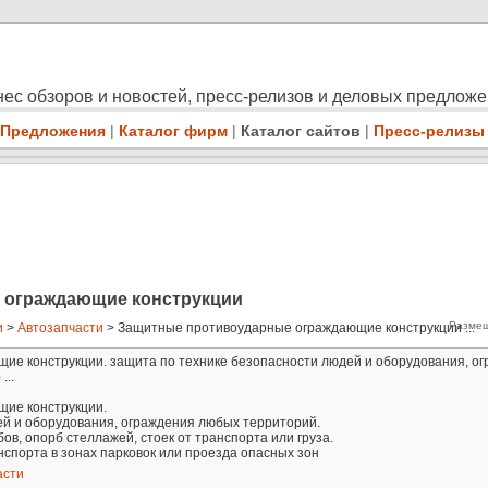
ес обзоров и новостей, пресс-релизов и деловых предлож
Предложения
|
Каталог фирм
|
Каталог сайтов
|
Пресс-релизы
 ограждающие конструкции
Размещ
и
>
Автозапчасти
> Защитные противоударные ограждающие конструкции ...
е конструкции. защита по технике безопасности людей и оборудования, о
...
ие конструкции.
ей и оборудования, ограждения любых территорий.
бов, опорб стеллажей, стоек от транспорта или груза.
нспорта в зонах парковок или проезда опасных зон
асти