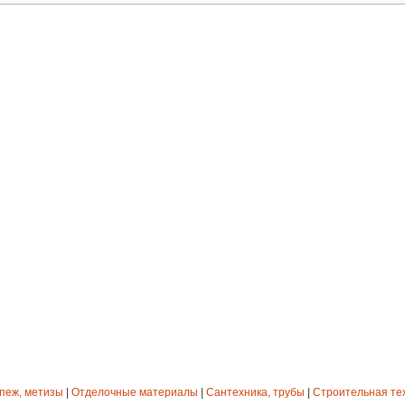
епеж, метизы
|
Отделочные материалы
|
Сантехника, трубы
|
Строительная те