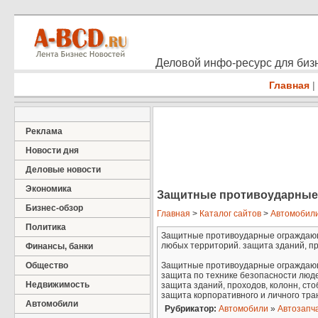
Деловой инфо-ресурс для бизн
Главная
|
Реклама
Новости дня
Деловые новости
Экономика
Защитные противоударные
Бизнес-обзор
Главная
>
Каталог сайтов
>
Автомобил
Политика
Защитные противоударные ограждающи
любых территорий. защита зданий, пр 
Финансы, банки
Общество
Защитные противоударные ограждающ
защита по технике безопасности люд
Недвижимость
защита зданий, проходов, колонн, сто
защита корпоративного и личного тра
Автомобили
Рубрикатор:
Автомобили
»
Автозапч