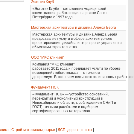
Эстетик Клуб
«Эстетик Клуб» – сеть клиник медицинской
косметологии, работающая на рынке Санкт-
Петербурга с 1997 года.
Мастерская архитектуры и дизайна Алекса Берга
Мастерская архитектуры и дизайна Алекса Берга
предоставляет услуги в сфере архитектурного
проектирования, дизайна интерьеров и управления
объектами строительства.
ООО "МКС клининг"
Компания "МКС клининг"
работаетс 2011 года и предлагает услуги по уборке
помещений любого класса — от эконом
до премиум. Выполняем весь спектрклининговых работ «по
Фундамент НСК
«Фундамент НСК» — устройство оснований,
перекрытий и монолитных конструкций в
Новосибирске и области, с соблюдением СНиП и
ГОСТ, точными расчётами и подбором
сертифицированных материалов.
хника
|
Строй-материалы, сырье
|
ДСП, дерево, плиты
|
...