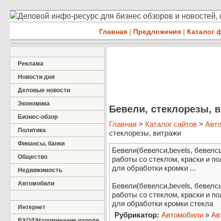
Деловой инфо-ресурс для бизнес обзоров и новостей,
Главная
|
Предложения
|
Каталог 
Реклама
Новости дня
Деловые новости
Экономика
Бевели, стеклорезы, 
Бизнес-обзор
Главная
>
Каталог сайтов
>
Авт
Политика
стеклорезы, витражи
Финансы, банки
Бевели(бевелси,bevels, бевелс
Общество
работы со стеклом, краски и п
для обработки кромки ...
Недвижимость
Автомобили
Бевели(бевелси,bevels, бевелс
работы со стеклом, краски и п
для обработки кромки стекла
Интернет
Рубрикатор:
Автомобили
»
Ав
ВХОД/Напоминание пароля