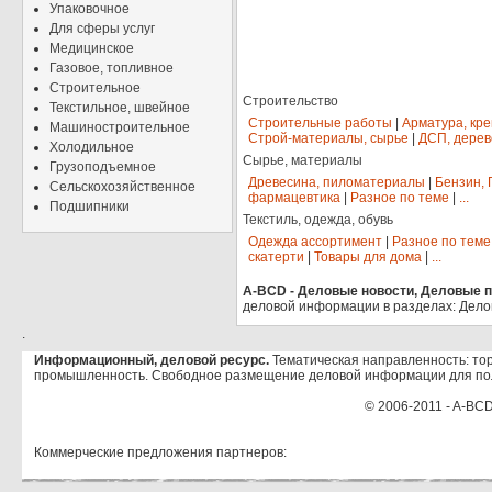
Упаковочное
Для сферы услуг
Медицинское
Газовое, топливное
Строительное
Строительство
Текстильное, швейное
Строительные работы
|
Арматура, кр
Машиностроительное
Строй-материалы, сырье
|
ДСП, дерев
Холодильное
Сырье, материалы
Грузоподъемное
Древесина, пиломатериалы
|
Бензин, 
Сельскохозяйственное
фармацевтика
|
Разное по теме
|
...
Подшипники
Текстиль, одежда, обувь
Одежда ассортимент
|
Разное по теме
скатерти
|
Товары для дома
|
...
A-BCD - Деловые новости, Деловые пр
деловой информации в разделах: Дело
.
Информационный, деловой ресурс.
Тематическая направленность: тор
промышленность. Свободное размещение деловой информации для по
© 2006-2011 - A-BCD
Коммерческие предложения партнеров: