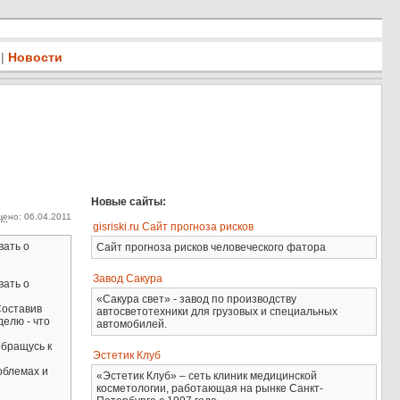
|
Новости
Новые сайты:
ено: 06.04.2011
..
gisriski.ru Сайт прогноза рисков
вать о
Сайт прогноза рисков человеческого фатора
Завод Сакура
вать о
«Сакура свет» - завод по производству
Составив
автосветотехники для грузовых и специальных
елю - что
автомобилей.
обращусь к
Эстетик Клуб
облемах и
«Эстетик Клуб» – сеть клиник медицинской
косметологии, работающая на рынке Санкт-