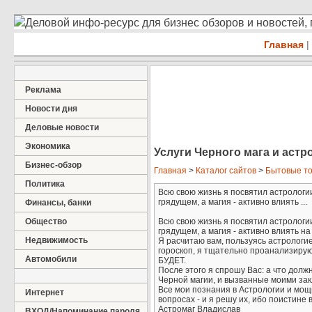
Деловой инфо-ресурс для бизнес обзоров и новостей,
Главная
|
Реклама
Новости дня
Деловые новости
Экономика
Услуги Черного мага и аст
Бизнес-обзор
Главная
>
Каталог сайтов
>
Бытовые т
Политика
Всю свою жизнь я посвятил астрологии
грядущем, а магия - активно влиять ...
Финансы, банки
Общество
Всю свою жизнь я посвятил астрологии
грядущем, а магия - активно влиять на 
Недвижимость
Я расчитаю вам, пользуясь астрологие
гороскоп, я тщательно проанализирую
Автомобили
БУДЕТ.
После этого я спрошу Вас: а что долж
Черной магии, и вызванные моими за
Все мои познания в Астрологии и мощ
Интернет
вопросах - и я решу их, ибо поистине 
Астромаг Владислав
ВХОД/Напоминание пароля