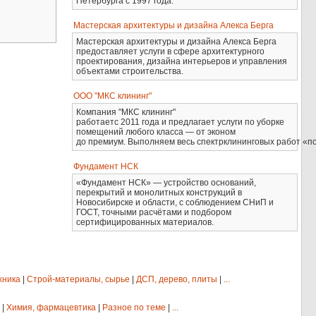
Петербурга с 1997 года.
Мастерская архитектуры и дизайна Алекса Берга
Мастерская архитектуры и дизайна Алекса Берга
предоставляет услуги в сфере архитектурного
проектирования, дизайна интерьеров и управления
объектами строительства.
ООО "МКС клининг"
Компания "МКС клининг"
работаетс 2011 года и предлагает услуги по уборке
помещений любого класса — от эконом
до премиум. Выполняем весь спектрклининговых работ «по
Фундамент НСК
«Фундамент НСК» — устройство оснований,
перекрытий и монолитных конструкций в
Новосибирске и области, с соблюдением СНиП и
ГОСТ, точными расчётами и подбором
сертифицированных материалов.
хника
|
Строй-материалы, сырье
|
ДСП, дерево, плиты
|
...
|
Химия, фармацевтика
|
Разное по теме
|
...