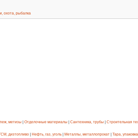
и, охота, рыбалка
епеж, метизы
|
Отделочные материалы
|
Сантехника, трубы
|
Строительная те
ГСМ, дизтопливо
|
Нефть, газ, уголь
|
Металлы, металлопрокат
|
Тара, упаковка