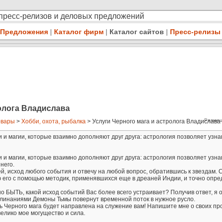
 пресс-релизов и деловых предложений
Предложения
|
Каталог фирм
|
Каталог сайтов
|
Пресс-релизы
ролога Владислава
Размещ
овары
>
Хобби, охота, рыбалка
> Услуги Черного мага и астролога Владислава .
 и магии, которые взаимно дополняют друг друга: астрология позволяет узна
 и магии, которые взаимно дополняют друг друга: астрология позволяет узна
него.
й, исход любого события и отвечу на любой вопрос, обратившись к звездам. 
 его с помощью методик, применявшихся еще в дреаней Индии, и точно опред
но БЫТЬ, какой исход событий Вас более всего устраивает? Получив ответ, я 
клинаниями Демоны Тьмы повернут временной поток в нужное русло.
ь Черного мага будет направлена на служение вам! Напишите мне о своих пр
велико мое могущество и сила.