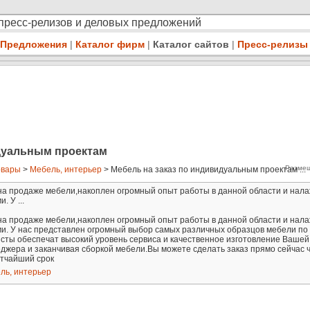
 пресс-релизов и деловых предложений
Предложения
|
Каталог фирм
|
Каталог сайтов
|
Пресс-релизы
идуальным проектам
Размещ
овары
>
Мебель, интерьер
> Мебель на заказ по индивидуальным проектам ...
на продаже мебели,накоплен огромный опыт работы в данной области и нал
 У ...
на продаже мебели,накоплен огромный опыт работы в данной области и нал
ми. У нас представлен огромный выбор самых различных образцов мебели по
ты обеспечат высокий уровень сервиса и качественное изготовление Вашей
джера и заканчивая сборкой мебели.Вы можете сделать заказ прямо сейчас 
атчайший срок
ль, интерьер