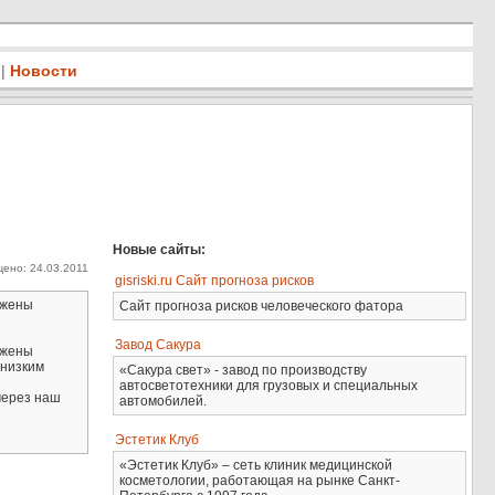
|
Новости
Новые сайты:
ено: 24.03.2011
gisriski.ru Сайт прогноза рисков
ажены
Сайт прогноза рисков человеческого фатора
Завод Сакура
ажены
 низким
«Сакура свет» - завод по производству
автосветотехники для грузовых и специальных
через наш
автомобилей.
Эстетик Клуб
«Эстетик Клуб» – сеть клиник медицинской
косметологии, работающая на рынке Санкт-