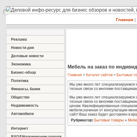
Деловой инфо-ресурс для бизнес обзоров и новостей,
Главная
|
Реклама
Новости дня
Деловые новости
Экономика
Мебель на заказ по индив
Бизнес-обзор
Главная
>
Каталог сайтов
>
Бытовые т
Политика
Мы уже много лет специализируемся 
тесные связи со многими поставщиками.
Финансы, банки
Общество
Мы уже много лет специализируемся 
тесные связи со многими поставщика
Недвижимость
ценам. Квалифицированные специалис
мебели,начиная от консультации мене
Автомобили
сайт! Ваш заказ будет доставлен в кр
Рубрикатор:
Бытовые товары
»
Мебе
Интернет
ВХОД/Напоминание пароля