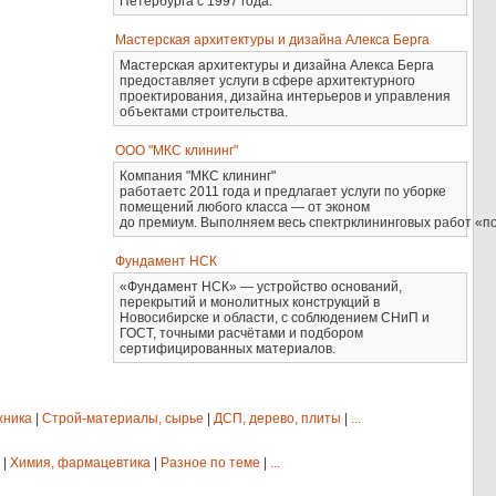
Петербурга с 1997 года.
Мастерская архитектуры и дизайна Алекса Берга
Мастерская архитектуры и дизайна Алекса Берга
предоставляет услуги в сфере архитектурного
проектирования, дизайна интерьеров и управления
объектами строительства.
ООО "МКС клининг"
Компания "МКС клининг"
работаетс 2011 года и предлагает услуги по уборке
помещений любого класса — от эконом
до премиум. Выполняем весь спектрклининговых работ «по
Фундамент НСК
«Фундамент НСК» — устройство оснований,
перекрытий и монолитных конструкций в
Новосибирске и области, с соблюдением СНиП и
ГОСТ, точными расчётами и подбором
сертифицированных материалов.
хника
|
Строй-материалы, сырье
|
ДСП, дерево, плиты
|
...
|
Химия, фармацевтика
|
Разное по теме
|
...