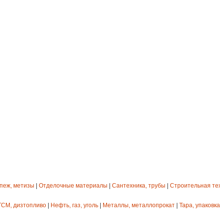
епеж, метизы
|
Отделочные материалы
|
Сантехника, трубы
|
Строительная те
ГСМ, дизтопливо
|
Нефть, газ, уголь
|
Металлы, металлопрокат
|
Тара, упаковка