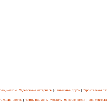
епеж, метизы
|
Отделочные материалы
|
Сантехника, трубы
|
Строительная те
ГСМ, дизтопливо
|
Нефть, газ, уголь
|
Металлы, металлопрокат
|
Тара, упаковка