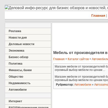
Деловой инфо-ресурс для бизнес обзоров и новостей,
Главная
|
Реклама
Новости дня
Деловые новости
Экономика
Мебель от производителя в 
Бизнес-обзор
Главная
>
Каталог сайтов
>
Автомобил
Политика
Магазин мебели от производителей баш
огромный выбор мебели по ценам ...
Финансы, банки
Общество
Магазин мебели от производителей баш
огромный выбор мебели по ценам про
Недвижимость
Рубрикатор:
Автомобили
»
Автозапч
Автомобили
Интернет
ВХОД/Напоминание пароля