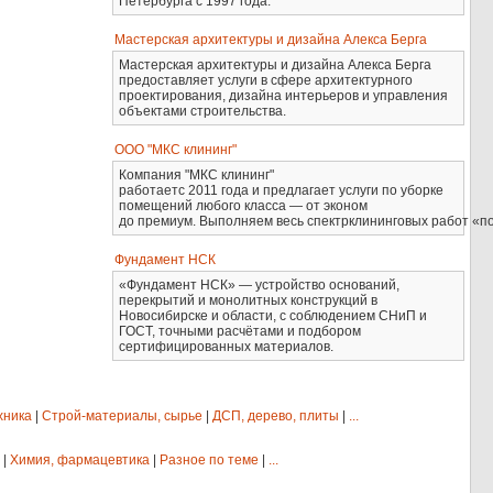
Петербурга с 1997 года.
Мастерская архитектуры и дизайна Алекса Берга
Мастерская архитектуры и дизайна Алекса Берга
предоставляет услуги в сфере архитектурного
проектирования, дизайна интерьеров и управления
объектами строительства.
ООО "МКС клининг"
Компания "МКС клининг"
работаетс 2011 года и предлагает услуги по уборке
помещений любого класса — от эконом
до премиум. Выполняем весь спектрклининговых работ «по
Фундамент НСК
«Фундамент НСК» — устройство оснований,
перекрытий и монолитных конструкций в
Новосибирске и области, с соблюдением СНиП и
ГОСТ, точными расчётами и подбором
сертифицированных материалов.
хника
|
Строй-материалы, сырье
|
ДСП, дерево, плиты
|
...
|
Химия, фармацевтика
|
Разное по теме
|
...