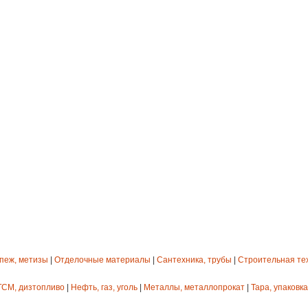
епеж, метизы
|
Отделочные материалы
|
Сантехника, трубы
|
Строительная те
ГСМ, дизтопливо
|
Нефть, газ, уголь
|
Металлы, металлопрокат
|
Тара, упаковка