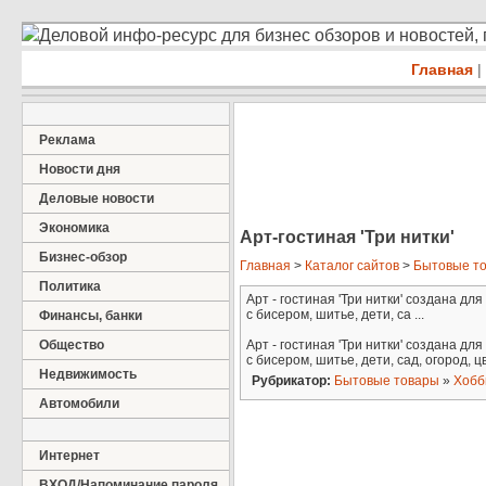
Деловой инфо-ресурс для бизнес обзоров и новостей,
Главная
|
Реклама
Новости дня
Деловые новости
Экономика
Арт-гостиная 'Три нитки'
Бизнес-обзор
Главная
>
Каталог сайтов
>
Бытовые т
Политика
Арт - гостиная 'Три нитки' создана д
с бисером, шитье, дети, са ...
Финансы, банки
Общество
Арт - гостиная 'Три нитки' создана д
с бисером, шитье, дети, сад, огород, 
Недвижимость
Рубрикатор:
Бытовые товары
»
Хобб
Автомобили
Интернет
ВХОД/Напоминание пароля