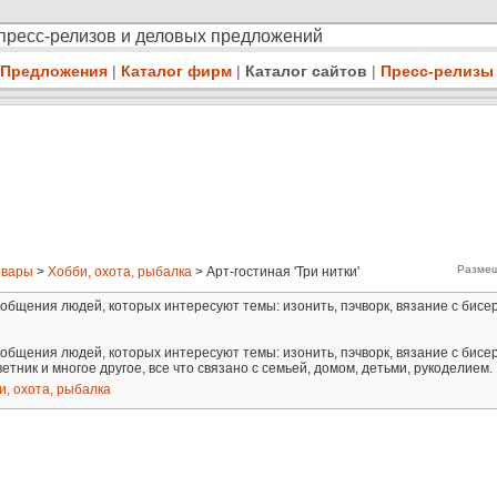
 пресс-релизов и деловых предложений
Предложения
|
Каталог фирм
|
Каталог сайтов
|
Пресс-релизы
Размещ
овары
>
Хобби, охота, рыбалка
> Арт-гостиная 'Три нитки'
ля общения людей, которых интересуют темы: изонить, пэчворк, вязание с бис
ля общения людей, которых интересуют темы: изонить, пэчворк, вязание с бис
цветник и многое другое, все что связано с семьей, домом, детьми, рукоделием.
и, охота, рыбалка