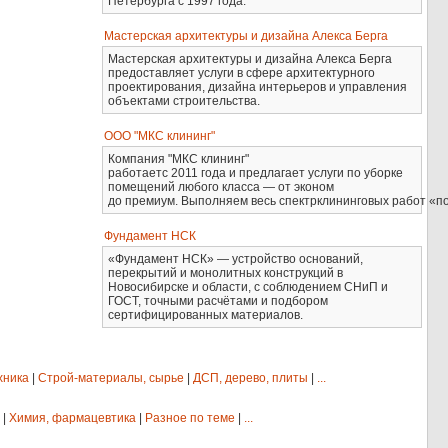
Петербурга с 1997 года.
Мастерская архитектуры и дизайна Алекса Берга
Мастерская архитектуры и дизайна Алекса Берга
предоставляет услуги в сфере архитектурного
проектирования, дизайна интерьеров и управления
объектами строительства.
ООО "МКС клининг"
Компания "МКС клининг"
работаетс 2011 года и предлагает услуги по уборке
помещений любого класса — от эконом
до премиум. Выполняем весь спектрклининговых работ «по
Фундамент НСК
«Фундамент НСК» — устройство оснований,
перекрытий и монолитных конструкций в
Новосибирске и области, с соблюдением СНиП и
ГОСТ, точными расчётами и подбором
сертифицированных материалов.
хника
|
Строй-материалы, сырье
|
ДСП, дерево, плиты
|
...
|
Химия, фармацевтика
|
Разное по теме
|
...