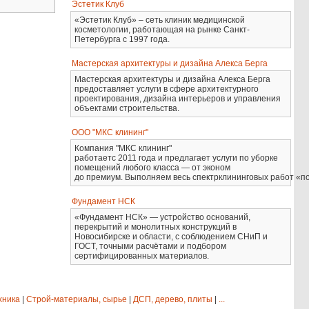
Эстетик Клуб
«Эстетик Клуб» – сеть клиник медицинской
косметологии, работающая на рынке Санкт-
Петербурга с 1997 года.
Мастерская архитектуры и дизайна Алекса Берга
Мастерская архитектуры и дизайна Алекса Берга
предоставляет услуги в сфере архитектурного
проектирования, дизайна интерьеров и управления
объектами строительства.
ООО "МКС клининг"
Компания "МКС клининг"
работаетс 2011 года и предлагает услуги по уборке
помещений любого класса — от эконом
до премиум. Выполняем весь спектрклининговых работ «по
Фундамент НСК
«Фундамент НСК» — устройство оснований,
перекрытий и монолитных конструкций в
Новосибирске и области, с соблюдением СНиП и
ГОСТ, точными расчётами и подбором
сертифицированных материалов.
хника
|
Строй-материалы, сырье
|
ДСП, дерево, плиты
|
...