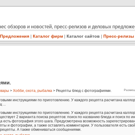
ес обзоров и новостей, пресс-релизов и деловых предлож
Предложения
|
Каталог фирм
|
Каталог сайтов
|
Пресс-релизы
ями.
Размещ
овары
>
Хобби, охота, рыбалка
> Рецепты блюд с фотографиями.
овыми инструкциями по приготовлению. У каждого рецепта расчитана каллор
 ...
овыми инструкциями по приготовлению. У каждого рецепта расчитана каллор
ществует 2 варианта поиска рецептов: поиск по названию блюда и поиск по и
да есть фотография этого шага. Предусмотрена возможность зарегестриров
ты и фотографии, а также оставлять комментарии. У пользователя есть сво
 рецепты. А также обмениваться сообщениями.