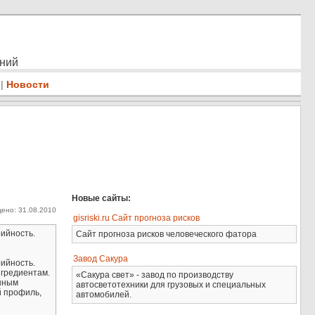
ений
|
Новости
Новые сайты:
ено: 31.08.2010
gisriski.ru Сайт прогноза рисков
ийность.
Сайт прогноза рисков человеческого фатора
Завод Сакура
ийность.
нгредиентам.
«Сакура свет» - завод по производству
анным
автосветотехники для грузовых и специальных
й профиль,
автомобилей.