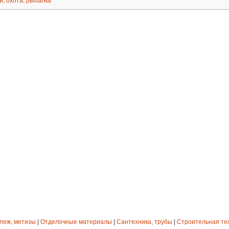
и, охота, рыбалка
епеж, метизы
|
Отделочные материалы
|
Сантехника, трубы
|
Строительная те