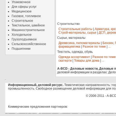
Упаковочное
Для сферы услуг
Медицинское
Газовое, топливное
Строительное
Строительство
Текстильное, швейное
Строительные работы
|
Арматура, кр
Машиностроительное
Строй-материалы, сырье
|
ДСП, дерев
Холодильное
Сырье, материалы
Грузоподъемное
Древесина, пиломатериалы
|
Бензин, 
Сельскохозяйственное
фармацевтика
|
Разное по теме
|
...
Подшипники
Текстиль, одежда, обувь
Одежда ассортимент
|
Разное по теме
скатерти
|
Товары для дома
|
...
A-BCD - Деловые новости, Деловые пр
деловой информации в разделах: Дело
.
Информационный, деловой ресурс.
Тематическая направленность: тор
промышленность. Свободное размещение деловой информации для по
© 2006-2011 - A-BCD
Коммерческие предложения партнеров: