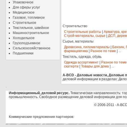
Упаковочное
Для сферы услуг
Медицинское
Газовое, топливное
Строительное
Строительство
Текстильное, швейное
Строительные работы
|
Арматура, кр
Машиностроительное
Строй-материалы, сырье
|
ДСП, дерев
Холодильное
Сырье, материалы
Грузоподъемное
Древесина, пиломатериалы
|
Бензин, 
Сельскохозяйственное
фармацевтика
|
Разное по теме
|
...
Подшипники
Текстиль, одежда, обувь
Одежда ассортимент
|
Разное по теме
скатерти
|
Товары для дома
|
...
A-BCD - Деловые новости, Деловые пр
деловой информации в разделах: Дело
.
Информационный, деловой ресурс.
Тематическая направленность: тор
промышленность. Свободное размещение деловой информации для по
© 2006-2011 - A-BCD
Коммерческие предложения партнеров: