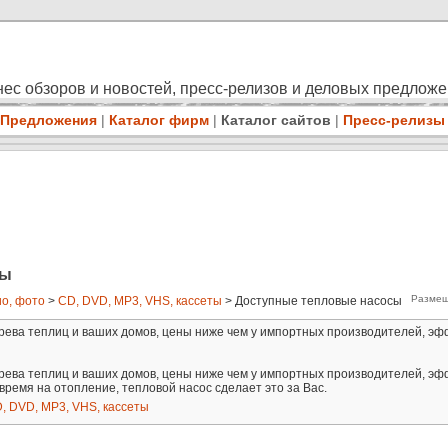
ес обзоров и новостей, пресс-релизов и деловых предлож
Предложения
|
Каталог фирм
|
Каталог сайтов
|
Пресс-релизы
сы
Размещ
ио, фото
>
CD, DVD, MP3, VHS, кассеты
> Доступные тепловые насосы
ева теплиц и ваших домов, цены ниже чем у импортных производителей, эфф
ева теплиц и ваших домов, цены ниже чем у импортных производителей, эфф
время на отопление, тепловой насос сделает это за Вас.
, DVD, MP3, VHS, кассеты