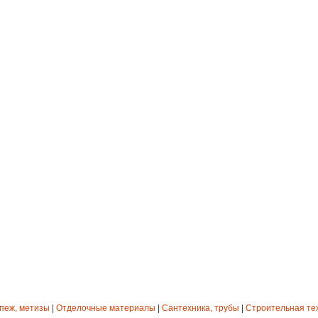
епеж, метизы
|
Отделочные материалы
|
Сантехника, трубы
|
Строительная те