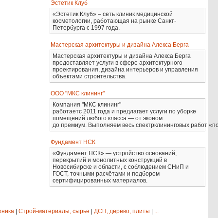
Эстетик Клуб
«Эстетик Клуб» – сеть клиник медицинской
косметологии, работающая на рынке Санкт-
Петербурга с 1997 года.
Мастерская архитектуры и дизайна Алекса Берга
Мастерская архитектуры и дизайна Алекса Берга
предоставляет услуги в сфере архитектурного
проектирования, дизайна интерьеров и управления
объектами строительства.
ООО "МКС клининг"
Компания "МКС клининг"
работаетс 2011 года и предлагает услуги по уборке
помещений любого класса — от эконом
до премиум. Выполняем весь спектрклининговых работ «по
Фундамент НСК
«Фундамент НСК» — устройство оснований,
перекрытий и монолитных конструкций в
Новосибирске и области, с соблюдением СНиП и
ГОСТ, точными расчётами и подбором
сертифицированных материалов.
хника
|
Строй-материалы, сырье
|
ДСП, дерево, плиты
|
...