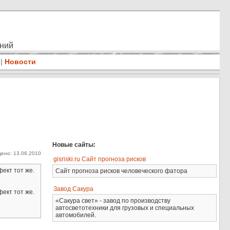
ений
|
Новости
Новые сайты:
ено: 13.06.2010
gisriski.ru Сайт прогноза рисков
ект тот же.
Сайт прогноза рисков человеческого фатора
Завод Сакура
ект тот же.
«Сакура свет» - завод по производству
автосветотехники для грузовых и специальных
автомобилей.