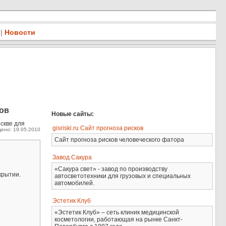
|
Новости
нов
Новые сайты:
оскве для
gisriski.ru Сайт прогноза рисков
ено: 19.05.2010
Сайт прогноза рисков человеческого фатора
Завод Сакура
«Сакура свет» - завод по производству
крытии.
автосветотехники для грузовых и специальных
автомобилей.
Эстетик Клуб
«Эстетик Клуб» – сеть клиник медицинской
косметологии, работающая на рынке Санкт-