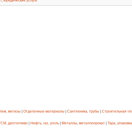
т, юридические услуги
епеж, метизы
|
Отделочные материалы
|
Сантехника, трубы
|
Строительная те
ГСМ, дизтопливо
|
Нефть, газ, уголь
|
Металлы, металлопрокат
|
Тара, упаковка