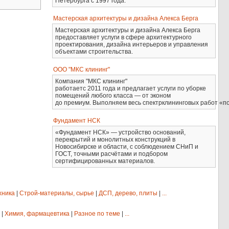
Петербурга с 1997 года.
Мастерская архитектуры и дизайна Алекса Берга
Мастерская архитектуры и дизайна Алекса Берга
предоставляет услуги в сфере архитектурного
проектирования, дизайна интерьеров и управления
объектами строительства.
ООО "МКС клининг"
Компания "МКС клининг"
работаетс 2011 года и предлагает услуги по уборке
помещений любого класса — от эконом
до премиум. Выполняем весь спектрклининговых работ «по
Фундамент НСК
«Фундамент НСК» — устройство оснований,
перекрытий и монолитных конструкций в
Новосибирске и области, с соблюдением СНиП и
ГОСТ, точными расчётами и подбором
сертифицированных материалов.
хника
|
Строй-материалы, сырье
|
ДСП, дерево, плиты
|
...
|
Химия, фармацевтика
|
Разное по теме
|
...