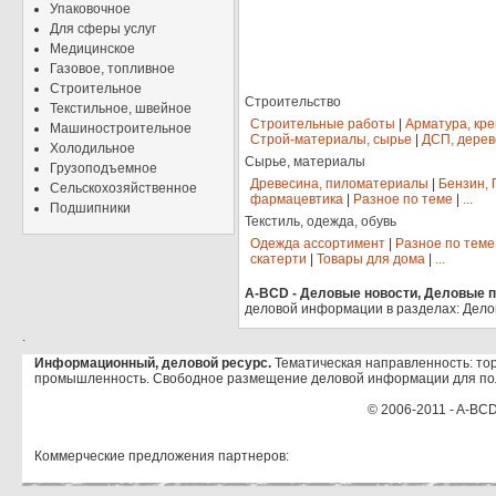
Упаковочное
Для сферы услуг
Медицинское
Газовое, топливное
Строительное
Строительство
Текстильное, швейное
Строительные работы
|
Арматура, кр
Машиностроительное
Строй-материалы, сырье
|
ДСП, дерев
Холодильное
Сырье, материалы
Грузоподъемное
Древесина, пиломатериалы
|
Бензин, 
Сельскохозяйственное
фармацевтика
|
Разное по теме
|
...
Подшипники
Текстиль, одежда, обувь
Одежда ассортимент
|
Разное по теме
скатерти
|
Товары для дома
|
...
A-BCD - Деловые новости, Деловые пр
деловой информации в разделах: Дело
.
Информационный, деловой ресурс.
Тематическая направленность: тор
промышленность. Свободное размещение деловой информации для по
© 2006-2011 - A-BCD
Коммерческие предложения партнеров: