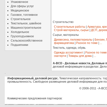
Упаковочное
Для сферы услуг
Медицинское
Газовое, топливное
Строительное
Строительство
Текстильное, швейное
Строительные работы
|
Арматура, кр
Машиностроительное
Строй-материалы, сырье
|
ДСП, дерев
Холодильное
Сырье, материалы
Грузоподъемное
Древесина, пиломатериалы
|
Бензин, 
Сельскохозяйственное
фармацевтика
|
Разное по теме
|
...
Подшипники
Текстиль, одежда, обувь
Одежда ассортимент
|
Разное по теме
скатерти
|
Товары для дома
|
...
A-BCD - Деловые новости, Деловые пр
деловой информации в разделах: Дело
.
Информационный, деловой ресурс.
Тематическая направленность: тор
промышленность. Свободное размещение деловой информации для по
© 2006-2011 - A-BCD
Коммерческие предложения партнеров: