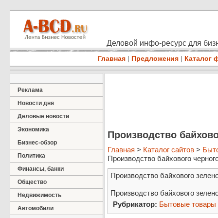
Деловой инфо-ресурс для бизн
Главная
|
Предложения
|
Каталог 
Реклама
Новости дня
Деловые новости
Экономика
Производство байховог
Бизнес-обзор
Главная
>
Каталог сайтов
>
Быт
Политика
Производство байхового черного ч
Финансы, банки
Производство байхового зеленого
Общество
Производство байхового зеленог
Недвижимость
Рубрикатор:
Бытовые товары
Автомобили