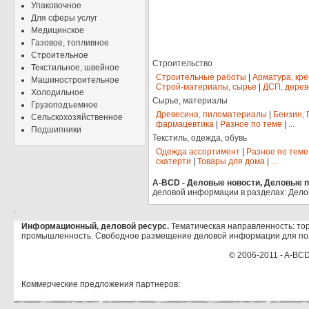
Упаковочное
Для сферы услуг
Медицинское
Газовое, топливное
Строительное
Строительство
Текстильное, швейное
Строительные работы
|
Арматура, кр
Машиностроительное
Строй-материалы, сырье
|
ДСП, дерев
Холодильное
Сырье, материалы
Грузоподъемное
Древесина, пиломатериалы
|
Бензин, 
Сельскохозяйственное
фармацевтика
|
Разное по теме
|
...
Подшипники
Текстиль, одежда, обувь
Одежда ассортимент
|
Разное по теме
скатерти
|
Товары для дома
|
...
A-BCD - Деловые новости, Деловые пр
деловой информации в разделах: Дело
.
Информационный, деловой ресурс.
Тематическая направленность: тор
промышленность. Свободное размещение деловой информации для по
© 2006-2011 - A-BCD
Коммерческие предложения партнеров: