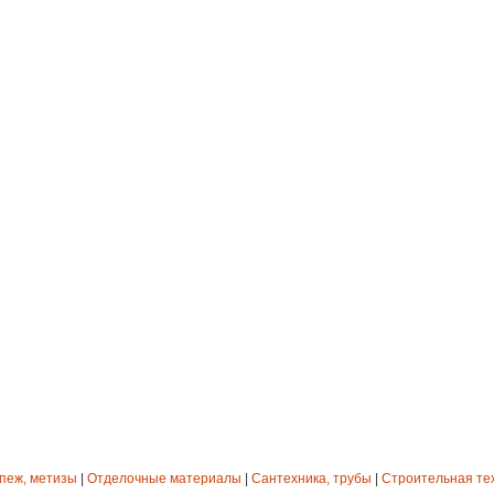
епеж, метизы
|
Отделочные материалы
|
Сантехника, трубы
|
Строительная те