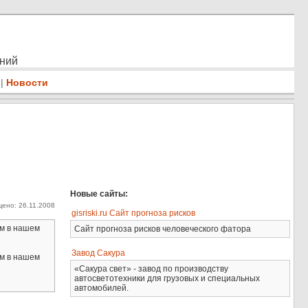
ений
|
Новости
Новые сайты:
ено: 26.11.2008
gisriski.ru Сайт прогноза рисков
м в нашем
Сайт прогноза рисков человеческого фатора
Завод Сакура
м в нашем
«Сакура свет» - завод по производству
автосветотехники для грузовых и специальных
автомобилей.