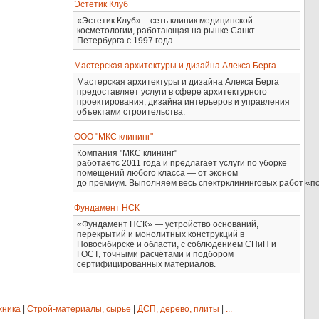
Эстетик Клуб
«Эстетик Клуб» – сеть клиник медицинской
косметологии, работающая на рынке Санкт-
Петербурга с 1997 года.
Мастерская архитектуры и дизайна Алекса Берга
Мастерская архитектуры и дизайна Алекса Берга
предоставляет услуги в сфере архитектурного
проектирования, дизайна интерьеров и управления
объектами строительства.
ООО "МКС клининг"
Компания "МКС клининг"
работаетс 2011 года и предлагает услуги по уборке
помещений любого класса — от эконом
до премиум. Выполняем весь спектрклининговых работ «по
Фундамент НСК
«Фундамент НСК» — устройство оснований,
перекрытий и монолитных конструкций в
Новосибирске и области, с соблюдением СНиП и
ГОСТ, точными расчётами и подбором
сертифицированных материалов.
хника
|
Строй-материалы, сырье
|
ДСП, дерево, плиты
|
...