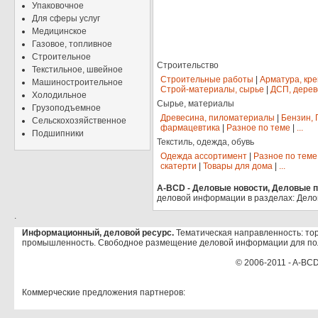
Упаковочное
Для сферы услуг
Медицинское
Газовое, топливное
Строительное
Строительство
Текстильное, швейное
Строительные работы
|
Арматура, кр
Машиностроительное
Строй-материалы, сырье
|
ДСП, дерев
Холодильное
Сырье, материалы
Грузоподъемное
Древесина, пиломатериалы
|
Бензин, 
Сельскохозяйственное
фармацевтика
|
Разное по теме
|
...
Подшипники
Текстиль, одежда, обувь
Одежда ассортимент
|
Разное по теме
скатерти
|
Товары для дома
|
...
A-BCD - Деловые новости, Деловые пр
деловой информации в разделах: Дело
.
Информационный, деловой ресурс.
Тематическая направленность: тор
промышленность. Свободное размещение деловой информации для по
© 2006-2011 - A-BCD
Коммерческие предложения партнеров: