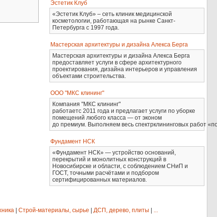
Эстетик Клуб
«Эстетик Клуб» – сеть клиник медицинской
косметологии, работающая на рынке Санкт-
Петербурга с 1997 года.
Мастерская архитектуры и дизайна Алекса Берга
Мастерская архитектуры и дизайна Алекса Берга
предоставляет услуги в сфере архитектурного
проектирования, дизайна интерьеров и управления
объектами строительства.
ООО "МКС клининг"
Компания "МКС клининг"
работаетс 2011 года и предлагает услуги по уборке
помещений любого класса — от эконом
до премиум. Выполняем весь спектрклининговых работ «по
Фундамент НСК
«Фундамент НСК» — устройство оснований,
перекрытий и монолитных конструкций в
Новосибирске и области, с соблюдением СНиП и
ГОСТ, точными расчётами и подбором
сертифицированных материалов.
хника
|
Строй-материалы, сырье
|
ДСП, дерево, плиты
|
...