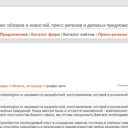
ес обзоров и новостей, пресс-релизов и деловых предлож
Предложения
|
Каталог фирм
|
Каталог сайтов
|
Пресс-релизы
Размещ
овары
>
Мебель, интерьер
> шкафы-купе
belregion.ru занимается разработкой, изготовлением, оптовой и рознично
...
belregion.ru занимается разработкой, изготовлением, оптовой и рознично
чебных заведений. Наша миссия была и остаётся неизменной - комплексная 
его пространства Вашего офиса, мы готовы предложить Вам всё необходимо
 приобретен необходимый опыт в оснащение офисов, гостиниц и учебных зав
 мы способны предложить и реализовать нашим клиентам любое решение про