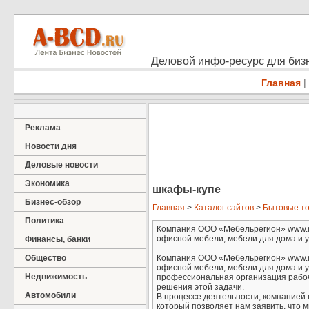
Деловой инфо-ресурс для бизн
Главная
|
Реклама
Новости дня
Деловые новости
Экономика
шкафы-купе
Бизнес-обзор
Главная
>
Каталог сайтов
>
Бытовые т
Политика
Компания ООО «Мебельрегион» www.me
офисной мебели, мебели для дома и у 
Финансы, банки
Общество
Компания ООО «Мебельрегион» www.me
офисной мебели, мебели для дома и у
Недвижимость
профессиональная организация рабоч
решения этой задачи.
Автомобили
В процессе деятельности, компанией
который позволяет нам заявить, что