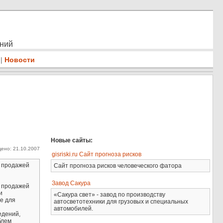
ений
|
Новости
Новые сайты:
ено: 21.10.2007
gisriski.ru Сайт прогноза рисков
й продажей
Сайт прогноза рисков человеческого фатора
Завод Сакура
й продажей
и
«Сакура свет» - завод по производству
е для
автосветотехники для грузовых и специальных
автомобилей.
едений,
блем