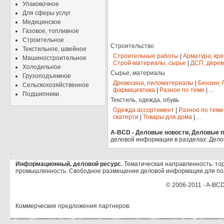
Упаковочное
Для сферы услуг
Медицинское
Газовое, топливное
Строительное
Строительство
Текстильное, швейное
Строительные работы
|
Арматура, кр
Машиностроительное
Строй-материалы, сырье
|
ДСП, дерев
Холодильное
Сырье, материалы
Грузоподъемное
Древесина, пиломатериалы
|
Бензин, 
Сельскохозяйственное
фармацевтика
|
Разное по теме
|
...
Подшипники
Текстиль, одежда, обувь
Одежда ассортимент
|
Разное по теме
скатерти
|
Товары для дома
|
...
A-BCD - Деловые новости, Деловые пр
деловой информации в разделах: Дело
.
Информационный, деловой ресурс.
Тематическая направленность: тор
промышленность. Свободное размещение деловой информации для по
© 2006-2011 - A-BCD
Коммерческие предложения партнеров: