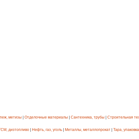
епеж, метизы
|
Отделочные материалы
|
Сантехника, трубы
|
Строительная те
ГСМ, дизтопливо
|
Нефть, газ, уголь
|
Металлы, металлопрокат
|
Тара, упаковка