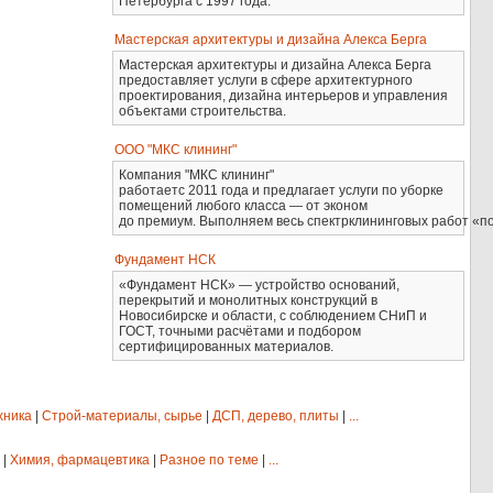
Петербурга с 1997 года.
Мастерская архитектуры и дизайна Алекса Берга
Мастерская архитектуры и дизайна Алекса Берга
предоставляет услуги в сфере архитектурного
проектирования, дизайна интерьеров и управления
объектами строительства.
ООО "МКС клининг"
Компания "МКС клининг"
работаетс 2011 года и предлагает услуги по уборке
помещений любого класса — от эконом
до премиум. Выполняем весь спектрклининговых работ «по
Фундамент НСК
«Фундамент НСК» — устройство оснований,
перекрытий и монолитных конструкций в
Новосибирске и области, с соблюдением СНиП и
ГОСТ, точными расчётами и подбором
сертифицированных материалов.
хника
|
Строй-материалы, сырье
|
ДСП, дерево, плиты
|
...
|
Химия, фармацевтика
|
Разное по теме
|
...