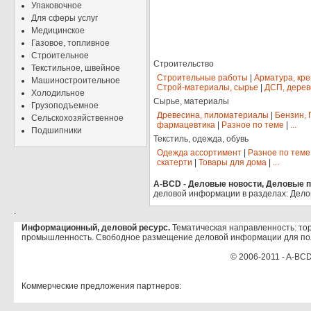
Упаковочное
Для сферы услуг
Медицинское
Газовое, топливное
Строительное
Строительство
Текстильное, швейное
Строительные работы
|
Арматура, кр
Машиностроительное
Строй-материалы, сырье
|
ДСП, дерев
Холодильное
Сырье, материалы
Грузоподъемное
Древесина, пиломатериалы
|
Бензин, 
Сельскохозяйственное
фармацевтика
|
Разное по теме
|
...
Подшипники
Текстиль, одежда, обувь
Одежда ассортимент
|
Разное по теме
скатерти
|
Товары для дома
|
...
A-BCD - Деловые новости, Деловые пр
деловой информации в разделах: Дело
.
Информационный, деловой ресурс.
Тематическая направленность: тор
промышленность. Свободное размещение деловой информации для по
© 2006-2011 - A-BCD
Коммерческие предложения партнеров: