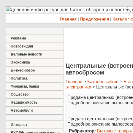
Деловой инфо-ресурс для бизнес обзоров и новостей,
Главная
|
Предложения
|
Каталог 
Реклама
Новости дня
Деловые новости
Экономика
Центральные (встрое
Бизнес-обзор
автосбросом
Политика
Главная
>
Каталог сайтов
>
Быт
Финансы, банки
электроника
> Центральные (вст
Общество
Продажа центральных (встроен
Подробное описание пылесосов
Недвижимость
Автомобили
Продажа центральных (встроен
Подробное описание пылесосов
Интернет
Рубрикатор:
Бытовые товары
ВХОД/Напоминание пароля