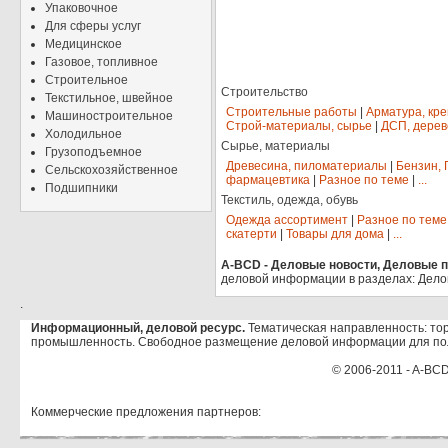
Упаковочное
Для сферы услуг
Медицинское
Газовое, топливное
Строительное
Строительство
Текстильное, швейное
Строительные работы
|
Арматура, кр
Машиностроительное
Строй-материалы, сырье
|
ДСП, дерев
Холодильное
Сырье, материалы
Грузоподъемное
Древесина, пиломатериалы
|
Бензин, 
Сельскохозяйственное
фармацевтика
|
Разное по теме
|
...
Подшипники
Текстиль, одежда, обувь
Одежда ассортимент
|
Разное по теме
скатерти
|
Товары для дома
|
...
A-BCD - Деловые новости, Деловые пр
деловой информации в разделах: Дело
.
Информационный, деловой ресурс.
Тематическая направленность: тор
промышленность. Свободное размещение деловой информации для по
© 2006-2011 - A-BCD
Коммерческие предложения партнеров: