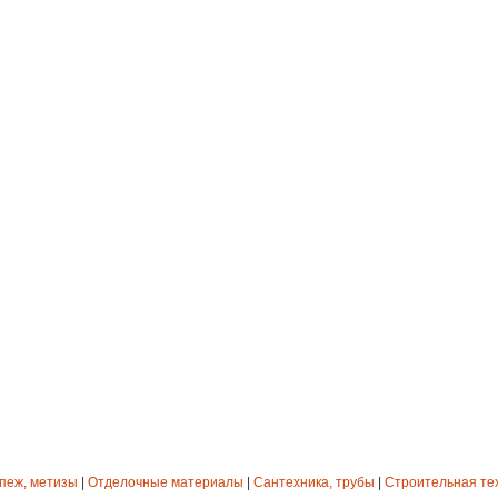
епеж, метизы
|
Отделочные материалы
|
Сантехника, трубы
|
Строительная те