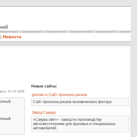
ений
|
Новости
Новые сайты:
ено: 25.10.2006
gisriski.ru Сайт прогноза рисков
ионный
Сайт прогноза рисков человеческого фатора
Завод Сакура
ионный
«Сакура свет» - завод по производству
автосветотехники для грузовых и специальных
автомобилей.