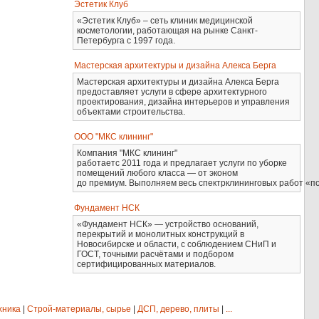
Эстетик Клуб
«Эстетик Клуб» – сеть клиник медицинской
косметологии, работающая на рынке Санкт-
Петербурга с 1997 года.
Мастерская архитектуры и дизайна Алекса Берга
Мастерская архитектуры и дизайна Алекса Берга
предоставляет услуги в сфере архитектурного
проектирования, дизайна интерьеров и управления
объектами строительства.
ООО "МКС клининг"
Компания "МКС клининг"
работаетс 2011 года и предлагает услуги по уборке
помещений любого класса — от эконом
до премиум. Выполняем весь спектрклининговых работ «по
Фундамент НСК
«Фундамент НСК» — устройство оснований,
перекрытий и монолитных конструкций в
Новосибирске и области, с соблюдением СНиП и
ГОСТ, точными расчётами и подбором
сертифицированных материалов.
хника
|
Строй-материалы, сырье
|
ДСП, дерево, плиты
|
...