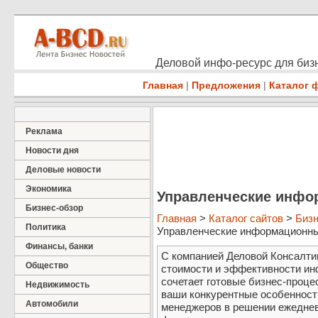
Деловой инфо-ресурс для бизн
Главная
|
Предложения
|
Каталог 
Реклама
Новости дня
Деловые новости
Экономика
Управленческие инфо
Бизнес-обзор
Главная
>
Каталог сайтов
>
Бизн
Политика
Управленческие информационные
Финансы, банки
С компанией Деловой Консалти
Общество
стоимости и эффективности ин
сочетает готовые бизнес-проце
Недвижимость
ваши конкурентные особеннос
Автомобили
менеджеров в решении ежеднев