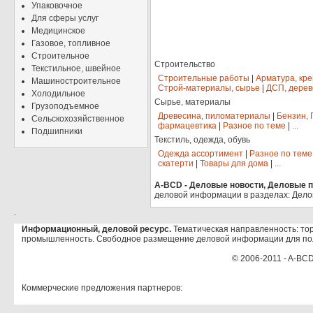
Упаковочное
Для сферы услуг
Медицинское
Газовое, топливное
Строительное
Строительство
Текстильное, швейное
Строительные работы
|
Арматура, кр
Машиностроительное
Строй-материалы, сырье
|
ДСП, дерев
Холодильное
Сырье, материалы
Грузоподъемное
Древесина, пиломатериалы
|
Бензин, 
Сельскохозяйственное
фармацевтика
|
Разное по теме
|
...
Подшипники
Текстиль, одежда, обувь
Одежда ассортимент
|
Разное по теме
скатерти
|
Товары для дома
|
...
A-BCD - Деловые новости, Деловые пр
деловой информации в разделах: Дело
.
Информационный, деловой ресурс.
Тематическая направленность: тор
промышленность. Свободное размещение деловой информации для по
© 2006-2011 - A-BCD
Коммерческие предложения партнеров: