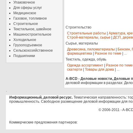
Упаковочное
Для сферы услуг
Медицинское
Газовое, топливное
Строительное
Строительство
Текстильное, швейное
Строительные работы
|
Арматура, кр
Машиностроительное
Строй-материалы, сырье
|
ДСП, дерев
Холодильное
Сырье, материалы
Грузоподъемное
Древесина, пиломатериалы
|
Бензин, 
Сельскохозяйственное
фармацевтика
|
Разное по теме
|
...
Подшипники
Текстиль, одежда, обувь
Одежда ассортимент
|
Разное по теме
скатерти
|
Товары для дома
|
...
A-BCD - Деловые новости, Деловые пр
деловой информации в разделах: Дело
.
Информационный, деловой ресурс.
Тематическая направленность: тор
промышленность. Свободное размещение деловой информации для по
© 2006-2011 - A-BCD
Коммерческие предложения партнеров: