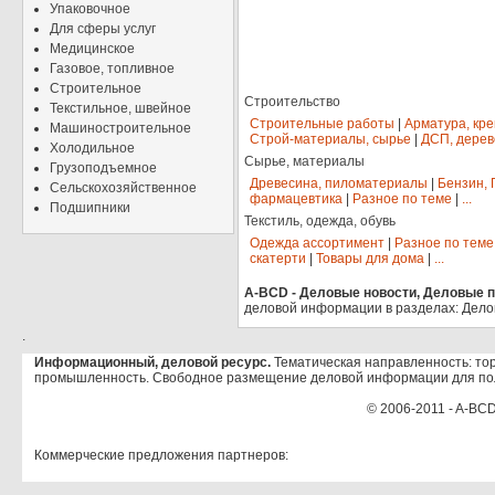
Упаковочное
Для сферы услуг
Медицинское
Газовое, топливное
Строительное
Строительство
Текстильное, швейное
Строительные работы
|
Арматура, кр
Машиностроительное
Строй-материалы, сырье
|
ДСП, дерев
Холодильное
Сырье, материалы
Грузоподъемное
Древесина, пиломатериалы
|
Бензин, 
Сельскохозяйственное
фармацевтика
|
Разное по теме
|
...
Подшипники
Текстиль, одежда, обувь
Одежда ассортимент
|
Разное по теме
скатерти
|
Товары для дома
|
...
A-BCD - Деловые новости, Деловые пр
деловой информации в разделах: Дело
.
Информационный, деловой ресурс.
Тематическая направленность: тор
промышленность. Свободное размещение деловой информации для по
© 2006-2011 - A-BCD
Коммерческие предложения партнеров: