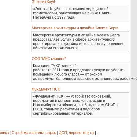
Эстетик Клуб
«Эстетик Клуб» – сеть клиник медицинской
косметологии, работающая на рынке Санкт-
Петербурга с 1997 года.
Мастерская архитектуры и дизайна Алекса Берга
Мастерская архитектуры и дизайна Алекса Берга
предоставляет услуги в сфере архитектурного
проектирования, дизайна интерьеров и управления
объектами строительства.
ООО "МКС клининг"
Компания "МКС клининг"
работаетс 2011 года и предлагает услуги по уборке
помещений любого класса — от эконом
до премиум. Выполняем весь спектрклининговых работ «по
Фундамент НСК
«Фундамент НСК» — устройство оснований,
перекрытий и монолитных конструкций в
Новосибирске и области, с соблюдением СНиП и
ГОСТ, точными расчётами и подбором
сертифицированных материалов.
хника
|
Строй-материалы, сырье
|
ДСП, дерево, плиты
|
...