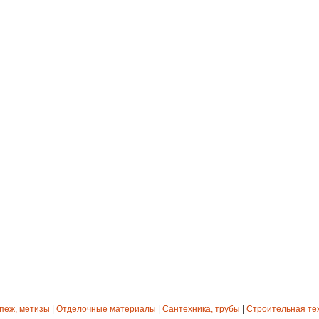
епеж, метизы
|
Отделочные материалы
|
Сантехника, трубы
|
Строительная те