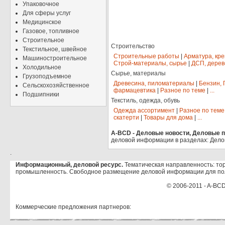
Упаковочное
Для сферы услуг
Медицинское
Газовое, топливное
Строительное
Строительство
Текстильное, швейное
Строительные работы
|
Арматура, кр
Машиностроительное
Строй-материалы, сырье
|
ДСП, дерев
Холодильное
Сырье, материалы
Грузоподъемное
Древесина, пиломатериалы
|
Бензин, 
Сельскохозяйственное
фармацевтика
|
Разное по теме
|
...
Подшипники
Текстиль, одежда, обувь
Одежда ассортимент
|
Разное по теме
скатерти
|
Товары для дома
|
...
A-BCD - Деловые новости, Деловые пр
деловой информации в разделах: Дело
.
Информационный, деловой ресурс.
Тематическая направленность: тор
промышленность. Свободное размещение деловой информации для по
© 2006-2011 - A-BCD
Коммерческие предложения партнеров: