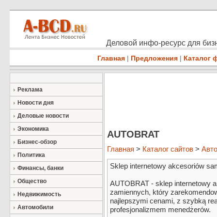
Деловой инфо-ресурс для бизн
Главная
|
Предложения
|
Каталог 
Реклама
Новости дня
Деловые новости
Экономика
AUTOBRAT
Бизнес-обзор
Главная
>
Каталог сайтов
>
Авт
Политика
Sklep internetowy akcesoriów s
Финансы, банки
Общество
AUTOBRAT - sklep internetowy 
zamiennych, który zarekomendowa
Недвижимость
najlepszymi cenami, z szybką re
Автомобили
profesjonalizmem menedżerów.