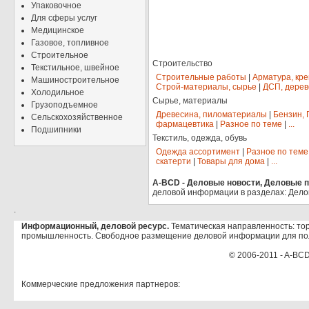
Упаковочное
Для сферы услуг
Медицинское
Газовое, топливное
Строительное
Строительство
Текстильное, швейное
Строительные работы
|
Арматура, кр
Машиностроительное
Строй-материалы, сырье
|
ДСП, дерев
Холодильное
Сырье, материалы
Грузоподъемное
Древесина, пиломатериалы
|
Бензин, 
Сельскохозяйственное
фармацевтика
|
Разное по теме
|
...
Подшипники
Текстиль, одежда, обувь
Одежда ассортимент
|
Разное по теме
скатерти
|
Товары для дома
|
...
A-BCD - Деловые новости, Деловые пр
деловой информации в разделах: Дело
.
Информационный, деловой ресурс.
Тематическая направленность: тор
промышленность. Свободное размещение деловой информации для по
© 2006-2011 - A-BCD
Коммерческие предложения партнеров: