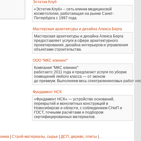
Эстетик Клуб
«Эстетик Клуб» – сеть клиник медицинской
косметологии, работающая на рынке Санкт-
Петербурга с 1997 года.
Мастерская архитектуры и дизайна Алекса Берга
Мастерская архитектуры и дизайна Алекса Берга
предоставляет услуги в сфере архитектурного
проектирования, дизайна интерьеров и управления
объектами строительства.
ООО "МКС клининг"
Компания "МКС клининг"
работаетс 2011 года и предлагает услуги по уборке
помещений любого класса — от эконом
до премиум. Выполняем весь спектрклининговых работ «по
Фундамент НСК
«Фундамент НСК» — устройство оснований,
перекрытий и монолитных конструкций в
Новосибирске и области, с соблюдением СНиП и
ГОСТ, точными расчётами и подбором
сертифицированных материалов.
хника
|
Строй-материалы, сырье
|
ДСП, дерево, плиты
|
...