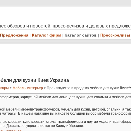
ес обзоров и новостей, пресс-релизов и деловых предлож
Предложения
|
Каталог фирм
|
Каталог сайтов
|
Пресс-релизы
бели для кухни Киев Украина
Размещ
овары
>
Мебель, интерьер
> Производство и продажа мебели для кухни Киев Ук
формеров, корпусной мебели для дома, для кухни, для спальни и мебели для
ной мебели: мебели-трансфомеров, мебель для кухни, детской, спальни, а та
а и матрасы. В нашем магазине вы найдете большой выбор мебели трансформ
сные кровати, купе кровати, столы трансформеры и другие модели-трансфор
не. Доставка осуществляется по Киеву и Украине.