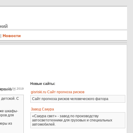
ений
|
Новости
Новые сайты:
ено: 08.04.2019
раина ...
gisriski.ru Сайт прогноза рисков
 детской. С
Сайт прогноза рисков человеческого фатора
Завод Сакура
кже шкафы-
еров для
«Сакура свет» - завод по производству
автосветотехники для грузовых и специальных
меры из
автомобилей.