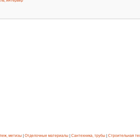
ль, интерьер
епеж, метизы
|
Отделочные материалы
|
Сантехника, трубы
|
Строительная те