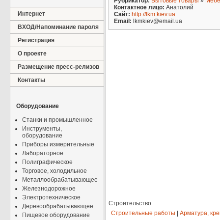
Рубрикатор:
Бытовые товары
»
Мебе
Контактное лицо:
Анатолий
Интернет
Сайт:
http://lkm.kiev.ua
Email:
lkmkiev@email.ua
ВХОД/Напоминание пароля
Регистрация
О проекте
Размещение пресс-релизов
Контакты
Оборудование
Станки и промышленное
Инструменты,
оборудование
Приборы измерительные
Лабораторное
Полиграфическое
Торговое, холодильное
Металлообрабатывающее
Железнодорожное
Электротехническое
Строительство
Деревообрабатывающее
Строительные работы
|
Арматура, кр
Пищевое оборудование