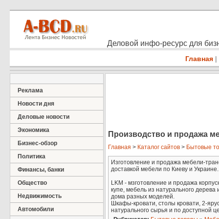
Деловой инфо-ресурс для бизн
Главная
|
Реклама
Новости дня
Деловые новости
Экономика
Производство и продажа ме
Бизнес-обзор
Главная
>
Каталог сайтов
>
Бытовые т
Политика
Изготовление и продажа мебели-транс
доставкой мебели по Киеву и Украине.
Финансы, банки
Общество
LKM - мзготовление и продажа корпус
купе, мебель из натурального дерев
Недвижимость
дома разных моделей.
Шкафы-кровати, столы кровати, 2-яру
Автомобили
натурального сырья и по доступной це