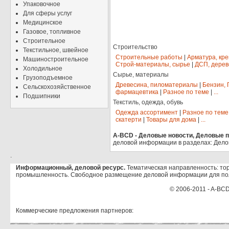
Упаковочное
Для сферы услуг
Медицинское
Газовое, топливное
Строительное
Строительство
Текстильное, швейное
Строительные работы
|
Арматура, кр
Машиностроительное
Строй-материалы, сырье
|
ДСП, дерев
Холодильное
Сырье, материалы
Грузоподъемное
Древесина, пиломатериалы
|
Бензин, 
Сельскохозяйственное
фармацевтика
|
Разное по теме
|
...
Подшипники
Текстиль, одежда, обувь
Одежда ассортимент
|
Разное по теме
скатерти
|
Товары для дома
|
...
A-BCD - Деловые новости, Деловые пр
деловой информации в разделах: Дело
.
Информационный, деловой ресурс.
Тематическая направленность: тор
промышленность. Свободное размещение деловой информации для по
© 2006-2011 - A-BCD
Коммерческие предложения партнеров: