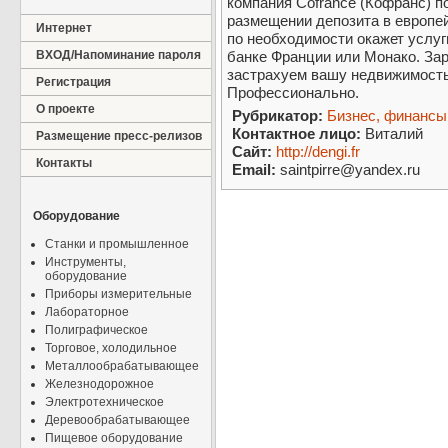
компания Cofrance (Кофранс) п
размещении депозита в европей
Интернет
по необходимости окажет услуг
ВХОД/Напоминание пароля
банке Франции или Монако. За
застрахуем вашу недвижимость
Регистрация
Профессионально.
О проекте
Рубрикатор:
Бизнес, финансы
Контактное лицо:
Виталий
Размещение пресс-релизов
Сайт:
http://dengi.fr
Контакты
Email:
saintpirre@yandex.ru
Оборудование
Станки и промышленное
Инструменты,
оборудование
Приборы измерительные
Лабораторное
Полиграфическое
Торговое, холодильное
Металлообрабатывающее
Железнодорожное
Электротехническое
Деревообрабатывающее
Пищевое оборудование