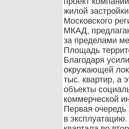
проект компании
жилой застройки 
Московского рег
МКАД, предлага
за пределами ме
Площадь террито
Благодаря усил
окружающей лока
тыс. квартир, а
объекты социаль
коммерческой и
Первая очередь 
в эксплуатацию.
квартала во вто